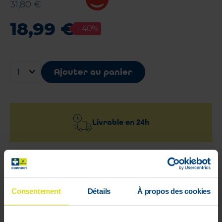
31
,
80
€
18
,
99
€
-
40
%
Ajouter au panier
Livrable en
24h
Livraison rapide et gratuite
à partir de 59 €
Consentement
Détails
À propos des cookies
Paiement 100%
sécurisé garanti