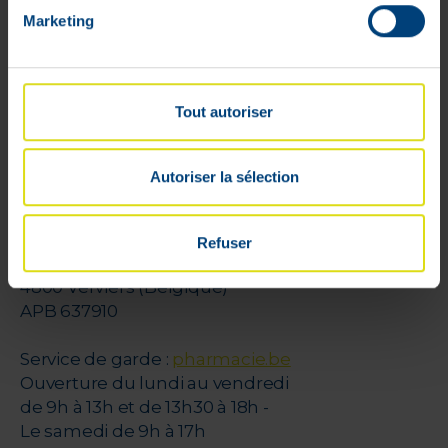
Rétractation
Marketing
Paiements sécurisés
Cookies
Litige
Tout autoriser
Parrainage
VPharma
Autoriser la sélection
V-Pharma
Pharmacien Florence Dehalu
Refuser
rue de Limbourg, 31 A
4800 Verviers (Belgique)
APB 637910
Service de garde :
pharmacie.be
Ouverture du lundi au vendredi
de 9h à 13h et de 13h30 à 18h -
Le samedi de 9h à 17h