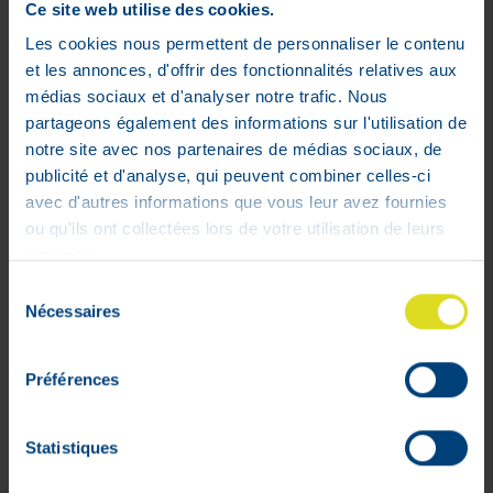
Ce site web utilise des cookies.
Les cookies nous permettent de personnaliser le contenu
et les annonces, d'offrir des fonctionnalités relatives aux
médias sociaux et d'analyser notre trafic. Nous
partageons également des informations sur l'utilisation de
notre site avec nos partenaires de médias sociaux, de
publicité et d'analyse, qui peuvent combiner celles-ci
avec d'autres informations que vous leur avez fournies
ou qu'ils ont collectées lors de votre utilisation de leurs
services.
Sélection
Mon compte
Nécessaires
du
consentement
Livraisons
Préférences
Mon panier
Suivis de commandes
Listes d'envie
Statistiques
Conditions générales