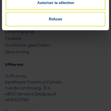
Autoriser la sélection
Verlanglijstjes
Algemene voorwaarden
Retourneren
Refuser
Beveiligde betalingen
Leveringsprijs
Cookies
Juridische geschillen
Sponsoring
VPharma
V-Pharma
Apotheek Florence Dehalu
rue de Limbourg, 31 A
4800 Verviers (Belgique)
APB 637910