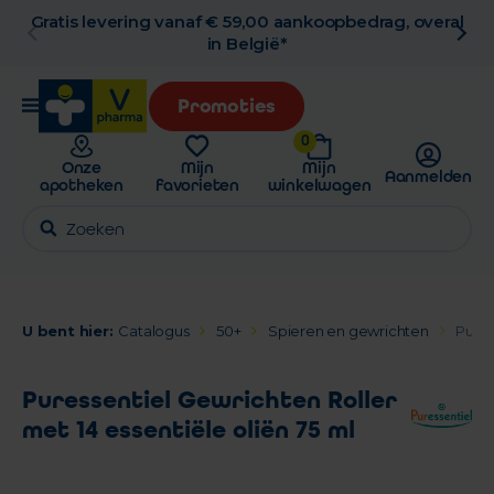
overal
Gratis afhaling in de apotheek
Promoties
0
Onze
Mijn
Mijn
Aanmelden
apotheken
favorieten
winkelwagen
U bent hier:
Catalogus
50+
Spieren en gewrichten
Pures
Puressentiel Gewrichten Roller
met 14 essentiële oliën 75 ml