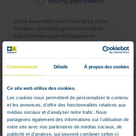
betaling gegarandeerd
De 14 essentiële oliën van deze roller
hebben ontstekingsremmende en
pijnstillende eigenschappen en
eigenschappen tegen stijfheid en tegen
zwelling. Ze zijn kalmerend en
ontspannend.
Ze helpen gewrichts- en
Consentement
Détails
À propos des cookies
spierspanningen vrij te maken, het pijnlijk
en stijf gevoel te verlichten en ze zorgen
ervoor dat u op volledig natuurlijke wijze
Ce site web utilise des cookies.
opnieuw soepele bewegingen kunt
Les cookies nous permettent de personnaliser le contenu
maken!
et les annonces, d'offrir des fonctionnalités relatives aux
Puressentiel Gewrichten werkt
médias sociaux et d'analyser notre trafic. Nous
doeltreffend en snel door huidpenetratie.
partageons également des informations sur l'utilisation de
Het stelt zijn werkzame bestanddelen vrij
notre site avec nos partenaires de médias sociaux, de
op de gevoelige zones die moeten
publicité et d'analyse, qui peuvent combiner celles-ci