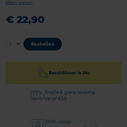
Meer weten
€
22
,
90
Bestellen
Beschikbaar in
24u
Snelle & gratis levering
vanaf €59
100% veilige