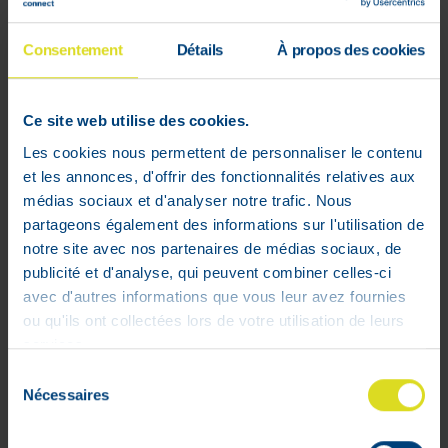
100% veilige
betaling gegarandeerd
Consentement
Détails
À propos des cookies
La formule, à 99,8 % d'origine naturelle,
aide à apaiser les irritations cutanées et
Ce site web utilise des cookies.
les démangeaisons après les piqûres
Les cookies nous permettent de personnaliser le contenu
d'insectes et les contacts avec des
et les annonces, d'offrir des fonctionnalités relatives aux
plantes. La texture riche et nourrissante à
médias sociaux et d'analyser notre trafic. Nous
base d'huiles végétales hydratantes aide
partageons également des informations sur l'utilisation de
à la régénération de la peau.
notre site avec nos partenaires de médias sociaux, de
publicité et d'analyse, qui peuvent combiner celles-ci
avec d'autres informations que vous leur avez fournies
ou qu'ils ont collectées lors de votre utilisation de leurs
services.
Sélection
Nécessaires
du
consentement