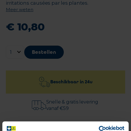
irritations causées par les plantes.
Meer weten
€
10
,
80
Bestellen
Beschikbaar in
24u
Snelle & gratis levering
vanaf €59