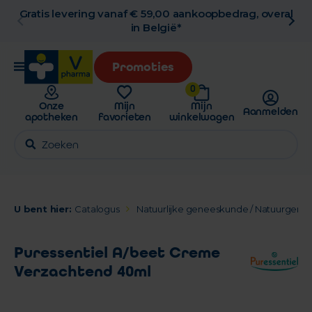
Gratis levering vanaf € 59,00 aankoopbedrag, overal
in België*
Promoties
0
Onze
Mijn
Mijn
Aanmelden
apotheken
favorieten
winkelwagen
U bent hier:
Catalogus
Natuurlijke geneeskunde / Natuurgen
Puressentiel A/beet Creme
Verzachtend 40ml