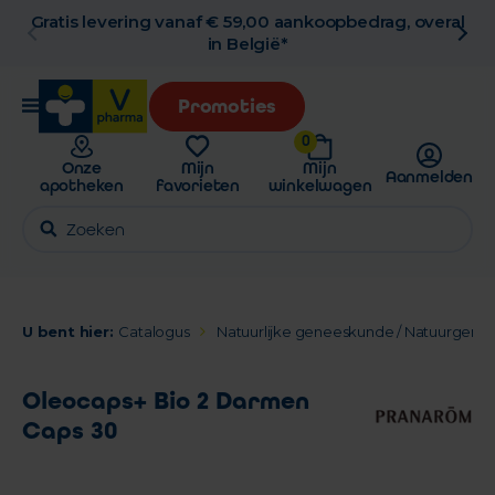
Gratis levering vanaf € 59,00 aankoopbedrag, overal
in België*
Promoties
0
Onze
Mijn
Mijn
Aanmelden
apotheken
favorieten
winkelwagen
U bent hier:
Catalogus
Natuurlijke geneeskunde / Natuurgen
Oleocaps+ Bio 2 Darmen
Caps 30