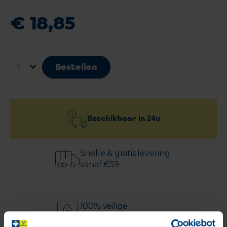
€
18
,
85
Bestellen
Beschikbaar in
24u
Snelle & gratis levering
vanaf €59
100% veilige
betaling gegarandeerd