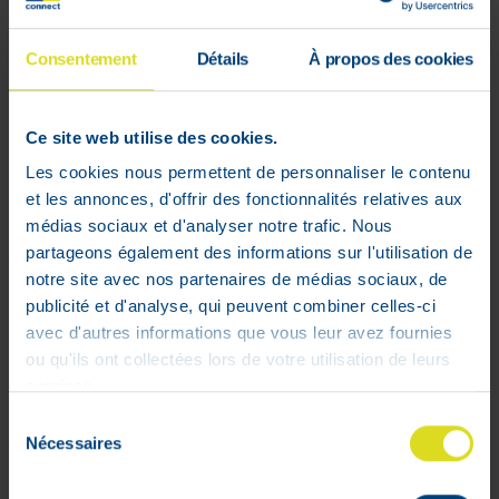
Consentement
Détails
À propos des cookies
Intestinale gezondheid
BIO
Ce site web utilise des cookies.
Capsules met 100% biologische
essentiële oliën waaronder
Les cookies nous permettent de personnaliser le contenu
pepermunt voor het behoud van de
et les annonces, d'offrir des fonctionnalités relatives aux
intestinale gezondheid
médias sociaux et d'analyser notre trafic. Nous
partageons également des informations sur l'utilisation de
Helpt om opnieuw een optimaal
notre site avec nos partenaires de médias sociaux, de
darmcomfort te bekomen.
publicité et d'analyse, qui peuvent combiner celles-ci
avec d'autres informations que vous leur avez fournies
ou qu'ils ont collectées lors de votre utilisation de leurs
services.
Sélection
Nécessaires
du
consentement