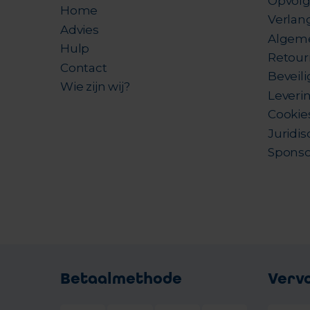
Opvolg
Home
Verlang
Advies
Algem
Hulp
Retour
Contact
Beveil
Wie zijn wij?
Leverin
Cookie
Juridis
Sponso
Betaalmethode
Verv