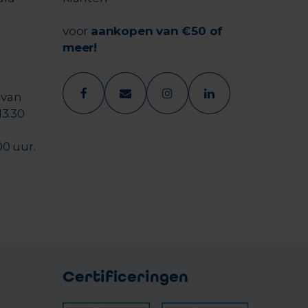
voor
aankopen van €50 of
meer!
 van
13.30
00 uur.
Certificeringen