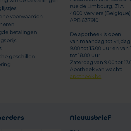
ing van de bestellingen
rue de Limbourg, 31 A
lijstjes
4800 Verviers (Belgique)
ene voorwaarden
APB 637910
neren
igde betalingen
De apotheek is open
gsprijs
van maandag tot vrijdag
s
9.00 tot 13.00 uur en van 
tot 18.00 uur
che geschillen
Zaterdag van 9.00 tot 17.
ring
Apotheek van wacht:
apotheek.be
oerders
Nieuwsbrief