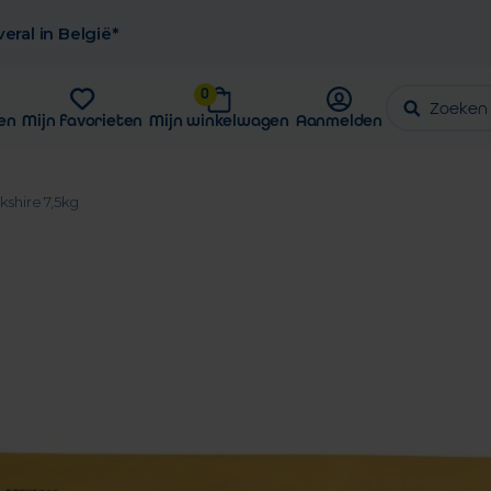
eral in België*
0
en
Mijn favorieten
Mijn winkelwagen
Aanmelden
kshire 7,5kg