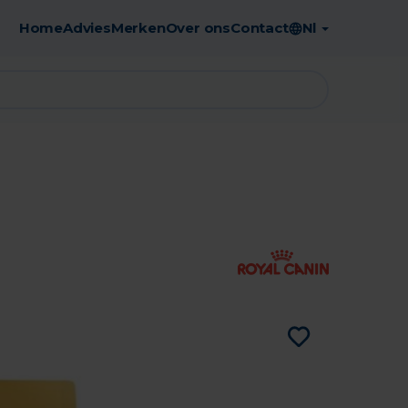
Home
Advies
Merken
Over ons
Contact
Nl
Gratis afhaling in de apotheek