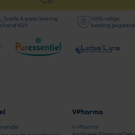
Snelle & gratis levering
100% veilige
vanaf €59
betaling gegaran
el
VPharma
mandje
V-Pharma
Apotheek Florence Deh