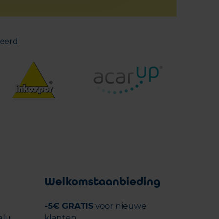
deerd
Welkomstaanbieding
-5€ GRATIS
voor nieuwe
alu
klanten