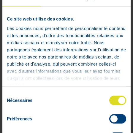
betaling gegarandeerd
Ce site web utilise des cookies.
Arkocaps®
Chardon-Marie
est un
complément alimentaire. Le fruit du
Les cookies nous permettent de personnaliser le contenu
chardon-marie contribue au bon
et les annonces, d'offrir des fonctionnalités relatives aux
fonctionnement du foie. Il favorise ainsi la
médias sociaux et d'analyser notre trafic. Nous
digestion et aide à éliminer les toxines.
partageons également des informations sur l'utilisation de
notre site avec nos partenaires de médias sociaux, de
publicité et d'analyse, qui peuvent combiner celles-ci
avec d'autres informations que vous leur avez fournies
ou qu'ils ont collectées lors de votre utilisation de leurs
services.
Sélection
Nécessaires
du
Profiel
consentement
Préférences
Bestelmandje
Opvolging van de bestellingen