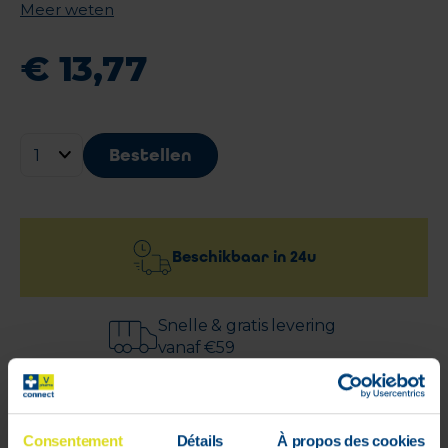
Meer weten
€
13
,
77
Bestellen
Beschikbaar in
24u
Snelle & gratis levering
vanaf €59
100% veilige
Consentement
Détails
À propos des cookies