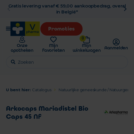
Gratis levering vanaf € 59,00 aankoopbedrag, overal
in België*
Promoties
0
Onze
Mijn
Mijn
Aanmelden
apotheken
favorieten
winkelwagen
U bent hier:
Catalogus
Natuurlijke geneeskunde / Natuurgen
Arkocaps Mariadistel Bio
Caps 45 Nf