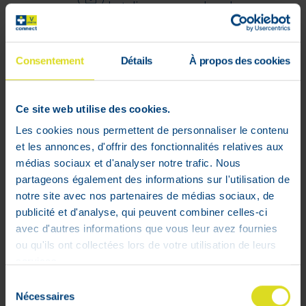
betaling gegarandeerd
Indicatie:
Consentement
Détails
À propos des cookies
bij aambeien
Voordelen:
• Werkt direct en zonder bijwerkingen!
Ce site web utilise des cookies.
• Verlicht pijn, branderig gevoel en jeuk
Les cookies nous permettent de personnaliser le contenu
• Inwendig en uitwendig gebruik – incl.
et les annonces, d'offrir des fonctionnalités relatives aux
herbruikbare applicator voor
médias sociaux et d'analyser notre trafic. Nous
inwendig, rectaal aanbrengen
partageons également des informations sur l'utilisation de
• Mag bij zwangerschap en borstvoeding
notre site avec nos partenaires de médias sociaux, de
• Zonder cortisonepreparaten en
publicité et d'analyse, qui peuvent combiner celles-ci
verdovingsmiddelen
avec d'autres informations que vous leur avez fournies
• 100% Natuurlijk – Bio Label
ou qu'ils ont collectées lors de votre utilisation de leurs
services.
Sélection
Nécessaires
du