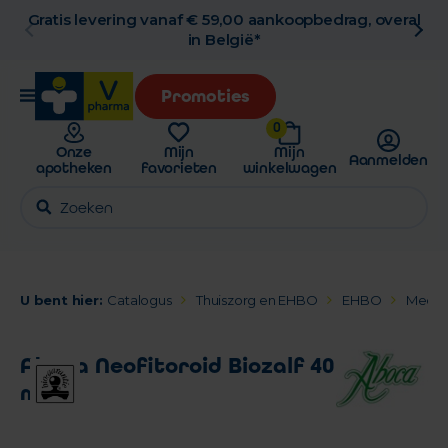
Gratis levering vanaf € 59,00 aankoopbedrag, overal
in België*
Promoties
0
Onze
Mijn
Mijn
Aanmelden
apotheken
favorieten
winkelwagen
U bent hier:
Catalogus
Thuiszorg en EHBO
EHBO
Medis
Aboca Neofitoroid Biozalf 40
ml