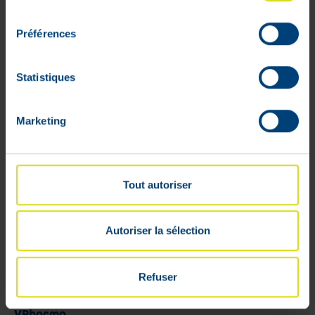
consentement
Préférences
Profiel
Statistiques
Bestelmandje
Marketing
Opvolging van de bestellingen
Verlanglijstjes
Algemene voorwaarden
Retourneren
Tout autoriser
Beveiligde betalingen
Leveringsprijs
Autoriser la sélection
Cookies
Juridische geschillen
Refuser
Sponsoring
VPharma