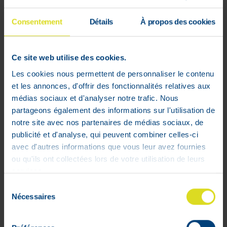
Mon compte
Consentement
Détails
À propos des cookies
Livraisons
Mon panier
Ce site web utilise des cookies.
Suivis de commandes
Les cookies nous permettent de personnaliser le contenu
Listes d'envie
et les annonces, d'offrir des fonctionnalités relatives aux
Conditions générales
médias sociaux et d'analyser notre trafic. Nous
Rétractation
partageons également des informations sur l'utilisation de
notre site avec nos partenaires de médias sociaux, de
Paiements sécurisés
publicité et d'analyse, qui peuvent combiner celles-ci
Cookies
avec d'autres informations que vous leur avez fournies
Litige
ou qu'ils ont collectées lors de votre utilisation de leurs
Parrainage
services.
Sélection
VPharma
Nécessaires
du
consentement
V-Pharma