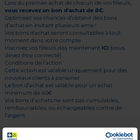
Lors du premier achat de chacun de vos filleuls,
vous recevez un bon d'achat de 8€.
Optimisez vos chances d’obtenir des bons
d’achat en invitant plusieurs amis !
Vos bons d'achat seront consultables à tout
moment dans votre compte.
Inscrivez vos filleuls dès maintenant
ICI
(vous
devez être connecté)
Conditions de l’action :
Cette action est valable uniquement pour des
nouveaux clients à parrainer
Le bon d’achat est valable pour un achat
minimum de 40€
Vos bons d’achats ne sont pas cumulables,
remboursables, ou échangeables contre de
l'argent.