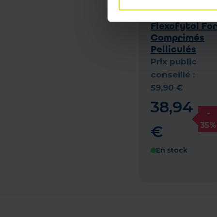
Flexofytol Fo
Comprimés
Pelliculés
Prix public
conseillé :
59
,
90
€
38
,
94
-
35%
€
En stock