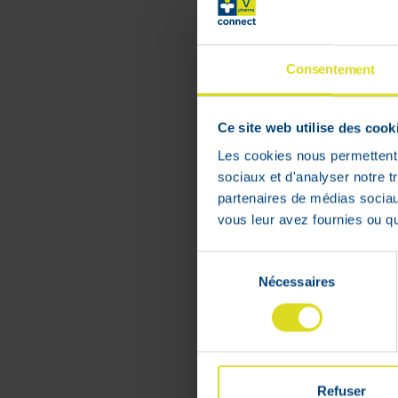
Pour un choix é
cliniquement e
santé.
Consentement
Ce site web utilise des cook
Les cookies nous permettent d
sociaux et d'analyser notre t
PRIX BAS
partenaires de médias sociaux
PERMANENT
vous leur avez fournies ou qu'
Sélection
Nécessaires
du
consentement
Refuser