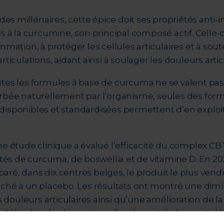
 des millénaires, cette épice doit ses propriétés anti
s à la curcumine, son principal composé actif. Celle-c
mation, à protéger les cellules articulaires et à soute
ticulations, aidant ainsi à soulager les douleurs artic
tes les formules à base de curcuma ne se valent pa
rbée naturellement par l’organisme, seules des for
isponibles et standardisées permettent d’en explo
e étude clinique a évalué l’efficacité du complex CB
etés de curcuma, de boswellia et de vitamine D. En 20
ré, dans dix centres belges, le produit le plus vendu
rché à un placebo. Les résultats ont montré une dim
s douleurs articulaires ainsi qu’une amélioration de la
ts. L’étude a également confirmé une très bonne tolé