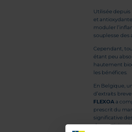
Utilisée depuis
et antioxydante
moduler l’inflam
souplesse des ar
Cependant, tou
étant peu abso
hautement biod
les bénéfices.
En Belgique, un
d’extraits brev
FLEXOA
a compa
prescrit du ma
significative de
des participan