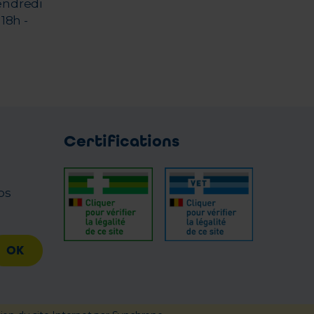
endredi
18h -
Certifications
os
OK