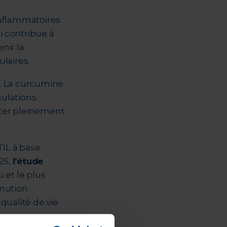
-inflammatoires
i contribue à
nir la
ulaires.
s. La curcumine
mulations
iter pleinement
TIL à base
25,
l’étude
 et le plus
inution
 qualité de vie
rance.