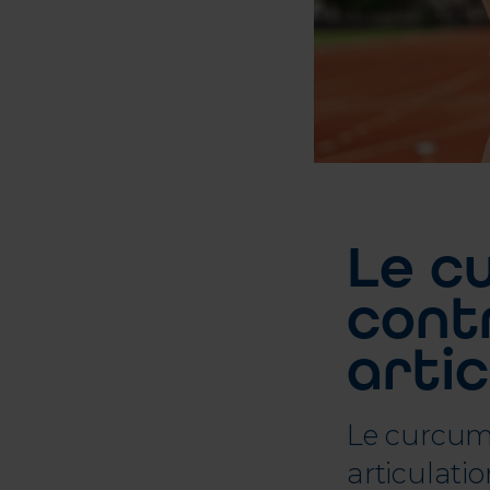
Le cu
cont
artic
Le curcuma
articulatio