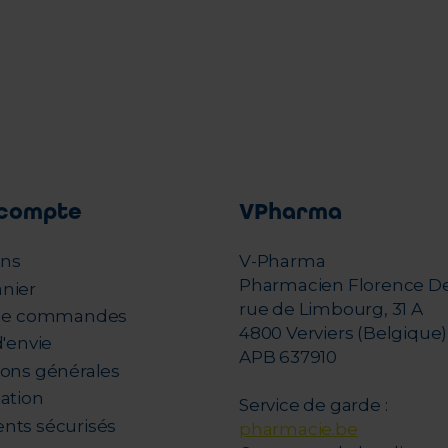
compte
VPharma
ons
V-Pharma
Pharmacien Florence D
nier
rue de Limbourg, 31 A
 de commandes
4800 Verviers (Belgique)
d'envie
APB 637910
ions générales
tation
Service de garde :
nts sécurisés
pharmacie.be