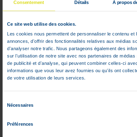
Consentement
Détails
À propos d
Flexofytol Forte 84 Comprimés
Pelliculés
Prix public conseillé :
59
,
90
€
Ce site web utilise des cookies.
38
,
94
€
- 35%
Les cookies nous permettent de personnaliser le contenu et 
En stock
annonces, d'offrir des fonctionnalités relatives aux médias s
d'analyser notre trafic. Nous partageons également des info
sur l'utilisation de notre site avec nos partenaires de médias
de publicité et d'analyse, qui peuvent combiner celles-ci ave
informations que vous leur avez fournies ou qu'ils ont collect
de votre utilisation de leurs services.
Sélection
Nécessaires
du
consentement
Préférences