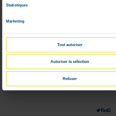
Statistiques
Marketing
Tout autoriser
Flexofytol Forte 28 comprimés
Autoriser la sélection
23
,
50
€
En stock
Refuser