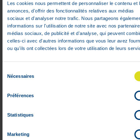
Les cookies nous permettent de personnaliser le contenu et 
annonces, d'offrir des fonctionnalités relatives aux médias
sociaux et d'analyser notre trafic. Nous partageons égaleme
informations sur l'utilisation de notre site avec nos partenair
médias sociaux, de publicité et d'analyse, qui peuvent combi
celles-ci avec d'autres informations que vous leur avez four
ou qu'ils ont collectées lors de votre utilisation de leurs servi
Flamigel Crème 100 g
Prix public conseillé :
25
,
49
€
17
,
29
€
Sélection
- 32%
Nécessaires
du
En stock
consentement
Préférences
Statistiques
Marketing