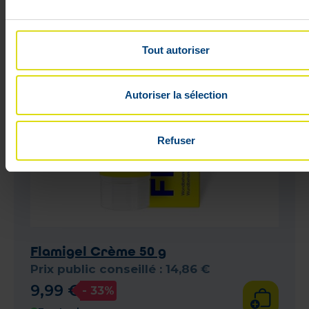
Tout autoriser
Autoriser la sélection
Refuser
Flamigel Crème 50 g
Prix public conseillé :
14
,
86
€
9
,
99
€
- 33%