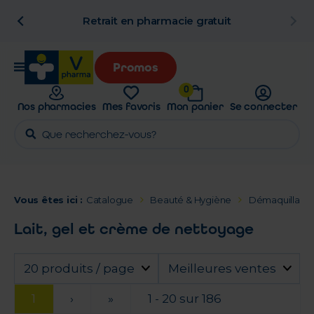
n
Retrait en pharmacie gratuit
Promos
0
Nos pharmacies
Mes favoris
Mon panier
Se connecter
Vous êtes ici :
Catalogue
Beauté & Hygiène
Démaquillage 
Lait, gel et crème de nettoyage
20 produits / page
Meilleures ventes
1
›
»
1 - 20 sur 186