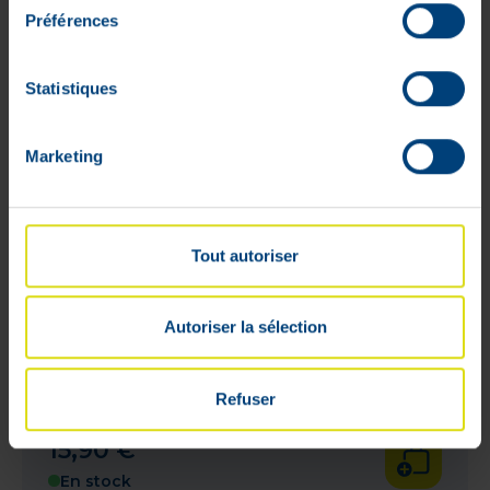
Préférences
Statistiques
Marketing
Tout autoriser
Autoriser la sélection
La Rosée Gelee Micellaire
Refuser
Demaquillante 195 ml
15
,
90
€
En stock