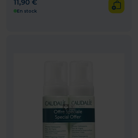
11
,
90
€
En stock