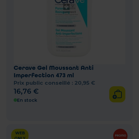
Cerave Gel Moussant Anti
Imperfection 473 ml
Prix public conseillé :
20
,
95
€
16
,
76
€
En stock
WEB
ONLY