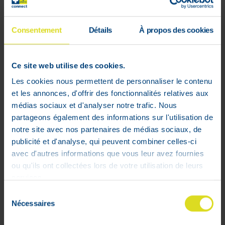
Consentement
Détails
À propos des cookies
Ce site web utilise des cookies.
Les cookies nous permettent de personnaliser le contenu
et les annonces, d'offrir des fonctionnalités relatives aux
médias sociaux et d'analyser notre trafic. Nous
Caudalie Vinohydra Crème
partageons également des informations sur l'utilisation de
Hydratation Intense 50 ml
notre site avec nos partenaires de médias sociaux, de
18
,
99
€
publicité et d'analyse, qui peuvent combiner celles-ci
En stock
avec d'autres informations que vous leur avez fournies
ou qu'ils ont collectées lors de votre utilisation de leurs
services.
Sélection
Nécessaires
du
consentement