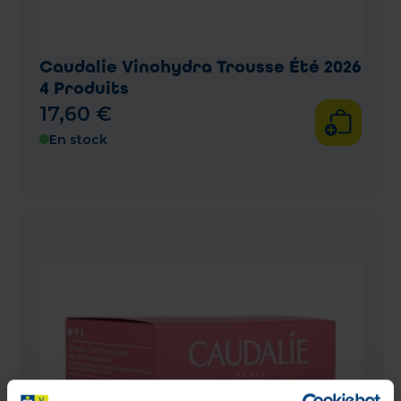
Caudalie Vinohydra Trousse Été 2026
4 Produits
17
,
60
€
En stock