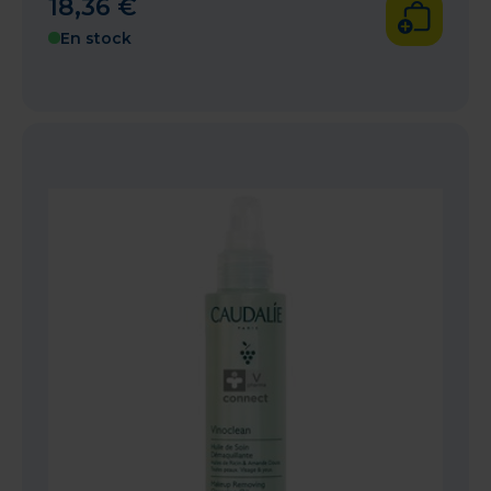
18
,
36
€
En stock