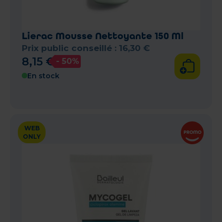
Lierac Mousse Nettoyante 150 Ml
Prix public conseillé :
16
,
30
€
8
,
15
€
- 50%
En stock
WEB
ONLY