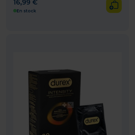
16
,
99
€
En stock