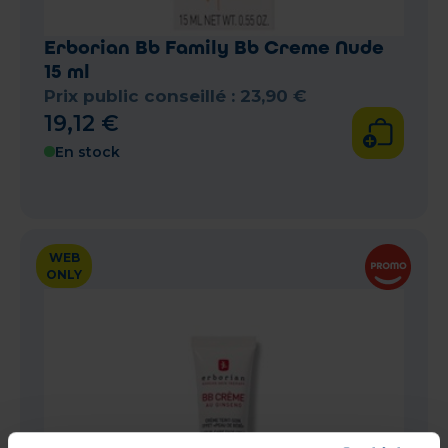
Erborian Bb Family Bb Creme Nude
15 ml
Prix public conseillé :
23
,
90
€
19
,
12
€
En stock
WEB
ONLY