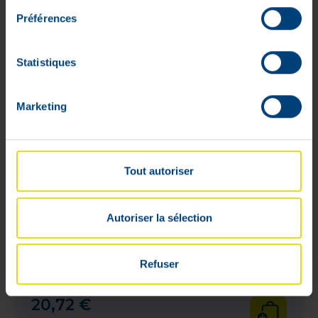
Préférences
Statistiques
Marketing
Tout autoriser
Autoriser la sélection
Nuxe Prodigieux Bb Crème Light 30
Refuser
ml
Prix public conseillé :
25
,
89
€
20
,
72
€