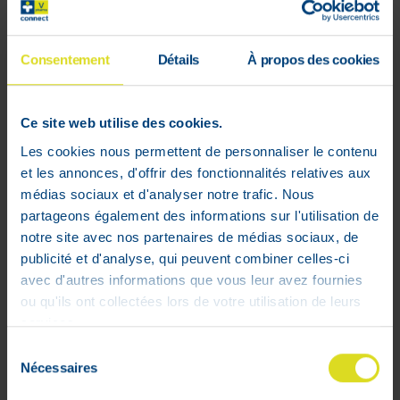
Consentement
Détails
À propos des cookies
Ce site web utilise des cookies.
Les cookies nous permettent de personnaliser le contenu
et les annonces, d'offrir des fonctionnalités relatives aux
Erborian BB Creme Dore 40 ml
médias sociaux et d'analyser notre trafic. Nous
Prix public conseillé :
44
,
50
€
partageons également des informations sur l'utilisation de
35
,
60
€
notre site avec nos partenaires de médias sociaux, de
publicité et d'analyse, qui peuvent combiner celles-ci
En stock
avec d'autres informations que vous leur avez fournies
ou qu'ils ont collectées lors de votre utilisation de leurs
services.
Sélection
WEB
Nécessaires
du
ONLY
consentement