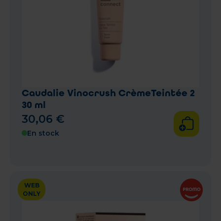
Caudalie Vinocrush CrèmeTeintée 2
30 ml
30
,
06
€
En stock
WEB
ONLY