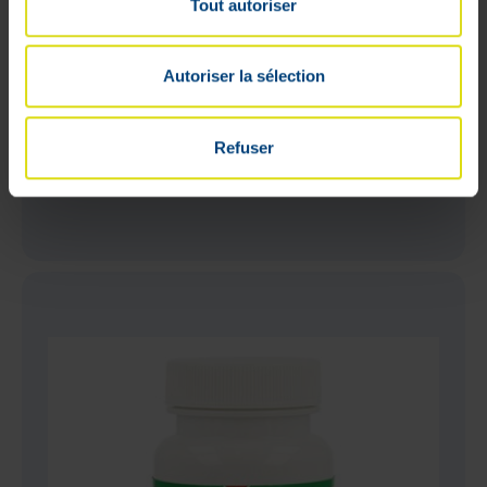
Tout autoriser
Autoriser la sélection
Pet Phos Canin Vital Ca/P=2 Comp.10
Refuser
39
,
10
€
M'avertir du retour en stock
Hors stock