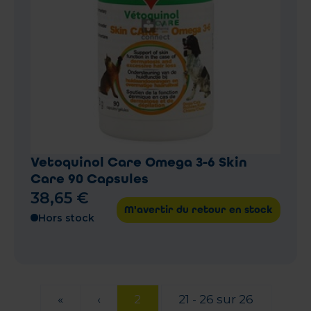
Vetoquinol Care Omega 3-6 Skin
Care 90 Capsules
38
,
65
€
M'avertir du retour en stock
Hors stock
«
‹
2
21 - 26 sur 26