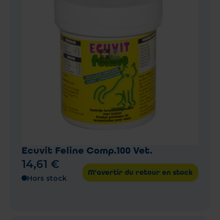
Ecuvit Feline Comp.100 Vet.
14
,
61
€
M'avertir du retour en stock
Hors stock