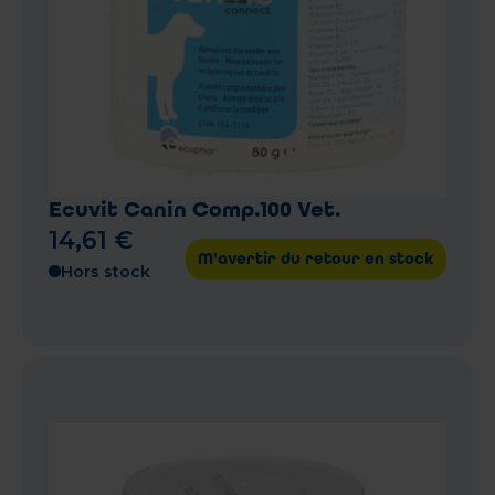
Ecuvit Canin Comp.100 Vet.
14
,
61
€
M'avertir du retour en stock
Hors stock