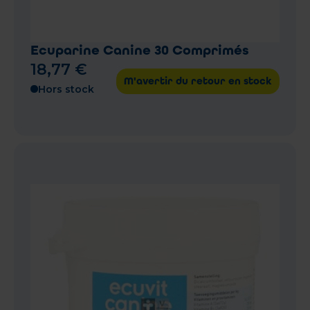
Ecuparine Canine 30 Comprimés
18
,
77
€
M'avertir du retour en stock
Hors stock