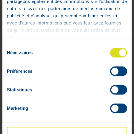
partageons également des informations sur l'utilisation de
72
,
40
€
notre site avec nos partenaires de médias sociaux, de
M'avertir du retour en stock
publicité et d'analyse, qui peuvent combiner celles-ci
Hors stock
avec d'autres informations que vous leur avez fournies
ou qu'ils ont collectées lors de votre utilisation de leurs
services.
Sélection
Nécessaires
du
consentement
Préférences
Statistiques
Marketing