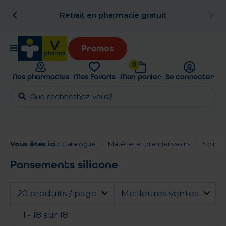
n
Retrait en pharmacie gratuit
Promos
0
Nos pharmacies
Mes favoris
Mon panier
Se connecter
Vous êtes ici :
Catalogue
Matériel et premiers soins
Soins d
Pansements silicone
20 produits / page
Meilleures ventes
1 - 18 sur 18