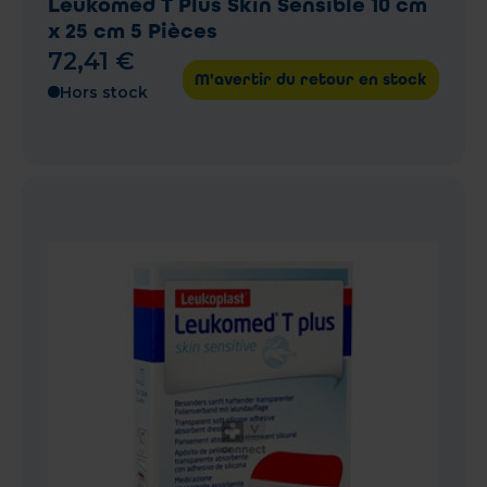
Leukomed T Plus Skin Sensible 10 cm
x 25 cm 5 Pièces
72
,
41
€
M'avertir du retour en stock
Hors stock