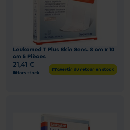
Leukomed T Plus Skin Sens. 8 cm x 10
cm 5 Pièces
21
,
41
€
M'avertir du retour en stock
Hors stock