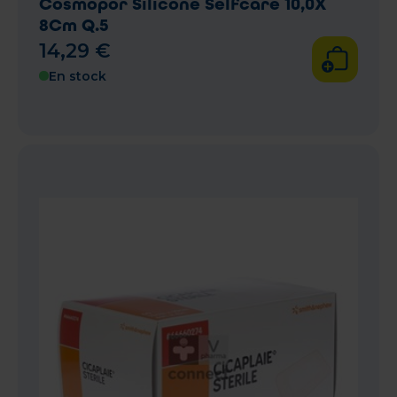
Cosmopor Silicone Selfcare 10,0X
8Cm Q.5
14
,
29
€
En stock