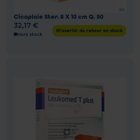
Cicaplaie Ster. 8 X 10 cm Q. 50
32
,
17
€
M'avertir du retour en stock
Hors stock