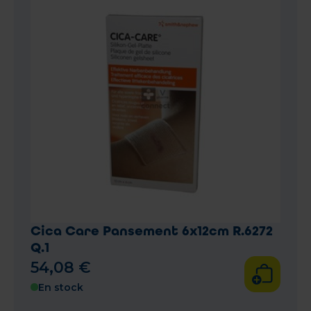
Cica Care Pansement 6x12cm R.6272
Q.1
54
,
08
€
En stock