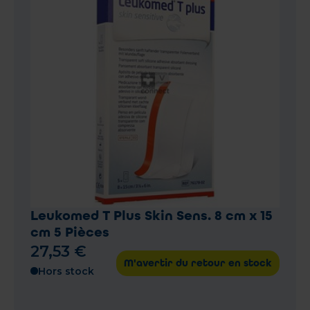
Leukomed T Plus Skin Sens. 8 cm x 15
cm 5 Pièces
27
,
53
€
M'avertir du retour en stock
Hors stock