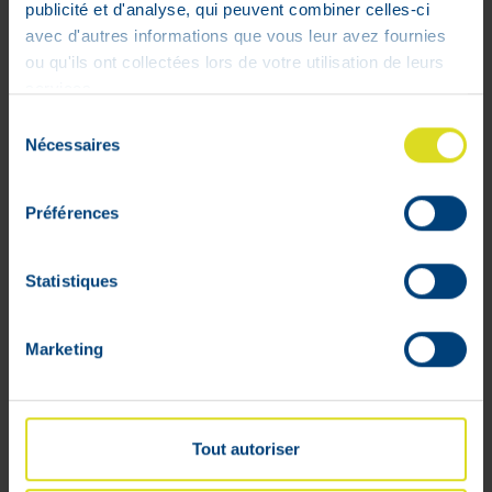
17
,
26
€
publicité et d'analyse, qui peuvent combiner celles-ci
avec d'autres informations que vous leur avez fournies
Stock faible
ou qu'ils ont collectées lors de votre utilisation de leurs
services.
Sélection
Nécessaires
du
consentement
Préférences
Statistiques
Marketing
Tout autoriser