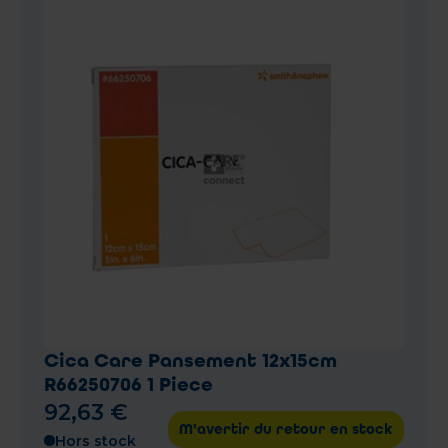
Cica Care Pansement 12x15cm
R66250706 1 Piece
92
,
63
€
M'avertir du retour en stock
Hors stock