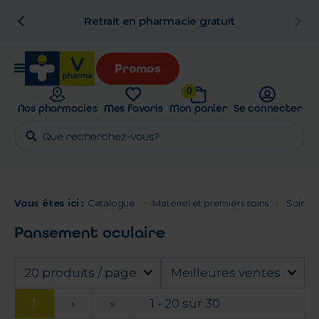
n
Retrait en pharmacie gratuit
Promos
0
Nos pharmacies
Mes favoris
Mon panier
Se connecter
Vous êtes ici :
Catalogue
Matériel et premiers soins
Soins d
Pansement oculaire
20 produits / page
Meilleures ventes
1
›
»
1 - 20 sur 30