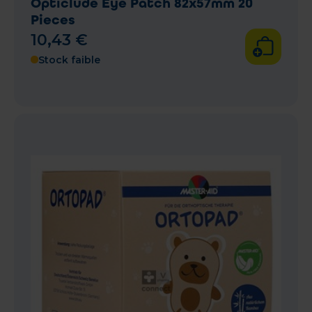
Opticlude Eye Patch 82x57mm 20
Pieces
10
,
43
€
Stock faible