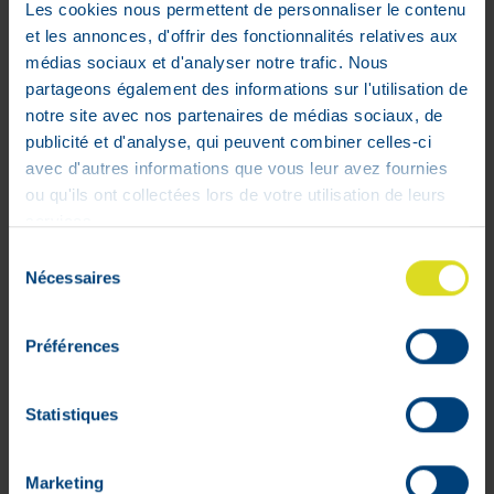
Les cookies nous permettent de personnaliser le contenu
Ortopad White Medium Cache
et les annonces, d'offrir des fonctionnalités relatives aux
Oculaire Blanc 50 Pieces 70022
médias sociaux et d'analyser notre trafic. Nous
21
,
43
€
partageons également des informations sur l'utilisation de
notre site avec nos partenaires de médias sociaux, de
Stock faible
publicité et d'analyse, qui peuvent combiner celles-ci
avec d'autres informations que vous leur avez fournies
ou qu'ils ont collectées lors de votre utilisation de leurs
services.
Sélection
Nécessaires
du
consentement
Préférences
Statistiques
Marketing