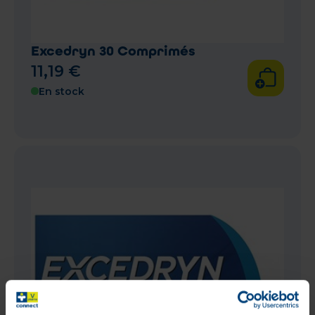
Excedryn 30 Comprimés
11
,
19
€
En stock