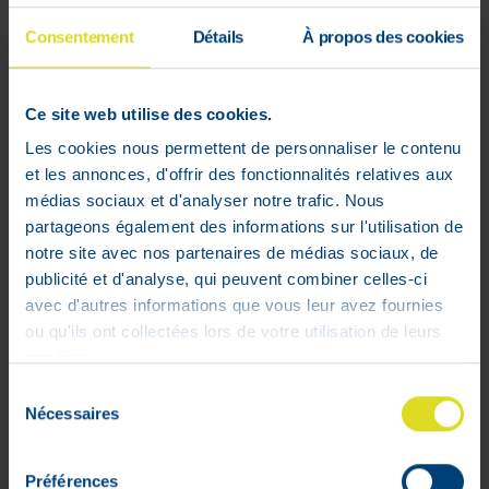
Consentement
Détails
À propos des cookies
Ce site web utilise des cookies.
Les cookies nous permettent de personnaliser le contenu
et les annonces, d'offrir des fonctionnalités relatives aux
médias sociaux et d'analyser notre trafic. Nous
Excedryn Douleurs/Fievre 20
partageons également des informations sur l'utilisation de
Comprimés Pelliculés
notre site avec nos partenaires de médias sociaux, de
6
,
05
€
publicité et d'analyse, qui peuvent combiner celles-ci
En stock
avec d'autres informations que vous leur avez fournies
ou qu'ils ont collectées lors de votre utilisation de leurs
services.
Sélection
Nécessaires
du
1 - 2 sur 2
consentement
Préférences