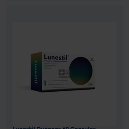
Lunestil Duocaps 60 Capsules