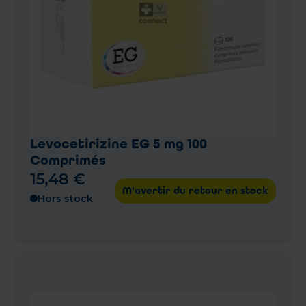
Levocetirizine EG 5 mg 100
Comprimés
15
,
48
€
M'avertir du retour en stock
Hors stock