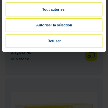
Tout autoriser
Autoriser la sélection
Refuser
Librestil HCA 30 Duocaps
27
,
90
€
En stock