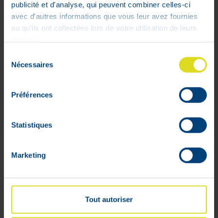
Bota + Cuissarde Blanc Medium
publicité et d'analyse, qui peuvent combiner celles-ci
19
,
30
€
avec d'autres informations que vous leur avez fournies
ou qu'ils ont collectées lors de votre utilisation de leurs
Stock faible
services.
Sélection
Nécessaires
du
consentement
Préférences
Statistiques
Marketing
Tout autoriser