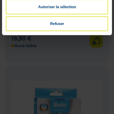
Autoriser la sélection
Refuser
Bota + Gen. Beige Xl.
19
,
30
€
Stock faible