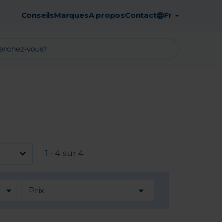
Conseils
Marques
A propos
Contact
Fr
Retrait en pharmacie gratuit
1 - 4 sur 4
Prix