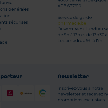
4800 Verviers (Belgique)
d'envie
APB 637910
ions générales
tation
Service de garde :
nts sécurisés
pharmacie.be
s
Ouverture du lundi au v
de 9h à 13h et de 13h30 à 
Le samedi de 9h à 17h
nage
sporteur
Newsletter
Inscrivez-vous à notre
newsletter et recevez n
promotions exclusives