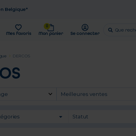
 en Belgique*
0
Mes favoris
Mon panier
Se connecter
gue
DERCOS
OS
age
Meilleures ventes
tégories
Statut