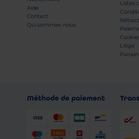
Listes 
Aide
Condit
Contact
Rétrac
Qui sommes-nous
Paieme
Cookie
Litige
Parrai
Méthode de paiement
Tran