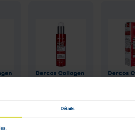
agen
Dercos Collagen
Dercos C
es-
17 Filler Pre-
17 Filler
00
shampooing 150
Shampooi
ml
ml
Détails
28
,
95
22
,
50
ies.