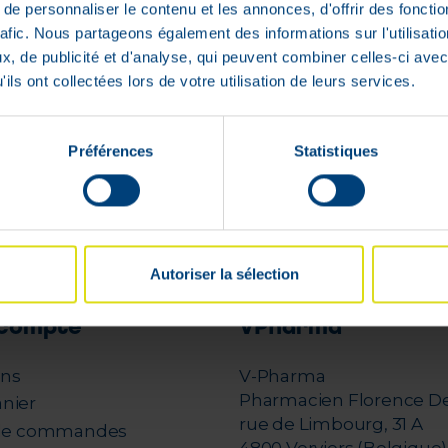
€
€
e personnaliser le contenu et les annonces, d'offrir des fonctio
rafic. Nous partageons également des informations sur l'utilisati
En stock
En stock
, de publicité et d'analyse, qui peuvent combiner celles-ci avec
ils ont collectées lors de votre utilisation de leurs services.
Préférences
Statistiques
1 - 4 sur 4
Autoriser la sélection
compte
VPharma
ons
V-Pharma
Pharmacien Florence D
nier
rue de Limbourg, 31 A
 de commandes