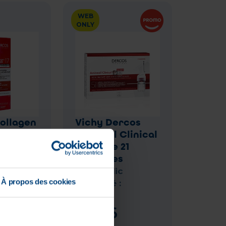
WEB
ONLY
ollagen
Vichy Dercos
Aminexil Clinical
ng 200
5 Femme 21
Ampoules
Prix public
À propos des cookies
conseillé :
77
,
95
€
62
,
36