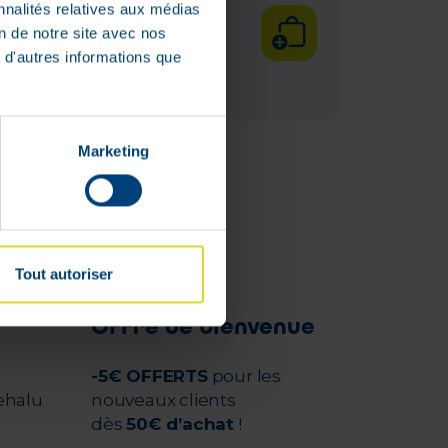
€
nnalités relatives aux médias
on de notre site avec nos
En stock
 d'autres informations que
Marketing
Tout autoriser
Offre de bienvenue
-5€ OFFERTS
pour les
ehalu
nouveaux clients
dès
50€ d’achat
!