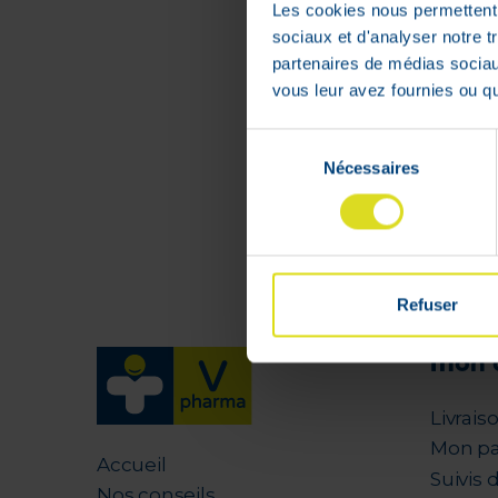
€
Les cookies nous permettent d
sociaux et d'analyser notre t
En stock
partenaires de médias sociaux
vous leur avez fournies ou qu'
Sélection
Nécessaires
du
consentement
Refuser
Mon 
Livrais
Mon pa
Accueil
Suivis
Nos conseils