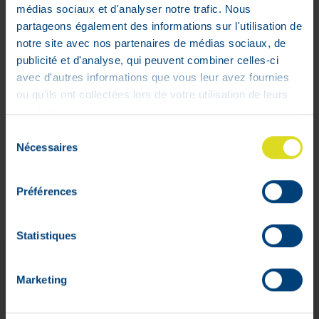
médias sociaux et d'analyser notre trafic. Nous
VPharma
partageons également des informations sur l'utilisation de
notre site avec nos partenaires de médias sociaux, de
V-Pharma
publicité et d'analyse, qui peuvent combiner celles-ci
Pharmacien Florence Dehalu
avec d'autres informations que vous leur avez fournies
rue de Limbourg, 31 A
ou qu'ils ont collectées lors de votre utilisation de leurs
4800 Verviers (Belgique)
services.
APB 637910
Sélection
Nécessaires
Service de garde :
pharmacie.be
du
Ouverture du lundi au vendredi
consentement
de 9h à 13h et de 13h30 à 18h -
Préférences
Le samedi de 9h à 17h
Statistiques
Méthode de paiement
Marketing