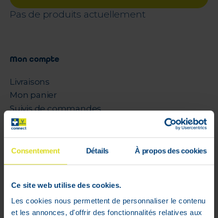
Pas de produits actuellement
Mon compte
Livraisons
Mon panier
Suivis de commandes
Listes d'envie
Conditions générales
Rétractation
Consentement
Détails
À propos des cookies
Paiements sécurisés
Cookies
Ce site web utilise des cookies.
Litige
Les cookies nous permettent de personnaliser le contenu
Parrainage
et les annonces, d'offrir des fonctionnalités relatives aux