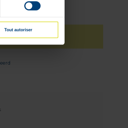
Tout autoriser
deerd
s