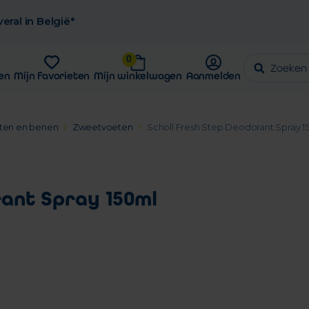
eral in België*
0
en
Mijn favorieten
Mijn winkelwagen
Aanmelden
ten en benen
Zweetvoeten
Scholl Fresh Step Deodorant Spray 1
rant Spray 150ml