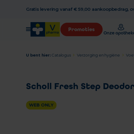
Gratis levering vanaf € 59,00 aankoopbedrag, ov
Promoties
Onze apothek
U bent hier:
Catalogus
Verzorging en hygiëne
Voe
Scholl Fresh Step Deodo
WEB ONLY