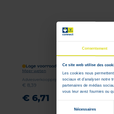
Consentement
Ce site web utilise des cook
Lage voorraad
Meer weten
Les cookies nous permettent d
sociaux et d'analyser notre t
Adviesverkoopprijs
:
€
8
,
39
partenaires de médias sociaux
vous leur avez fournies ou qu'
€
6
,
71
Sélection
Nécessaires
du