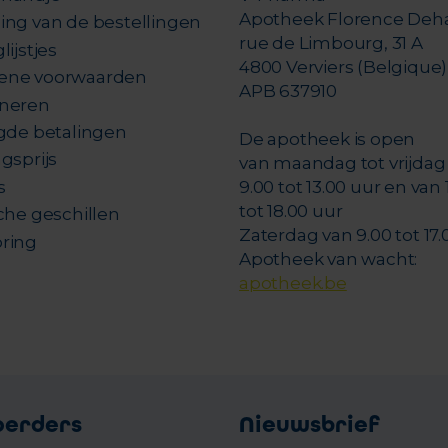
Apotheek Florence Deh
ing van de bestellingen
rue de Limbourg, 31 A
lijstjes
4800 Verviers (Belgique)
ene voorwaarden
APB 637910
neren
igde betalingen
De apotheek is open
gsprijs
van maandag tot vrijdag
s
9.00 tot 13.00 uur en van 
tot 18.00 uur
che geschillen
Zaterdag van 9.00 tot 17.
ring
Apotheek van wacht:
apotheek.be
oerders
Nieuwsbrief