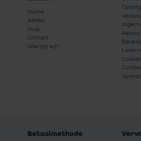
Opvolg
Home
Verlang
Advies
Algem
Hulp
Retour
Contact
Beveil
Wie zijn wij?
Leverin
Cookie
Juridis
Sponso
Betaalmethode
Verv