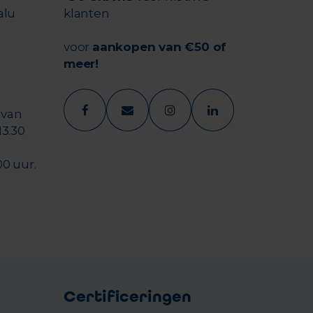
alu
klanten
voor
aankopen van €50 of
meer!
 van
13.30
00 uur.
Certificeringen