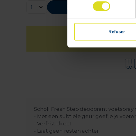
consentement
Bestellen
Refuser
Scholl Fresh Step deodorant voetspray
- Met een subtiele geur geef je je voet
- Verfrist direct
- Laat geen resten achter