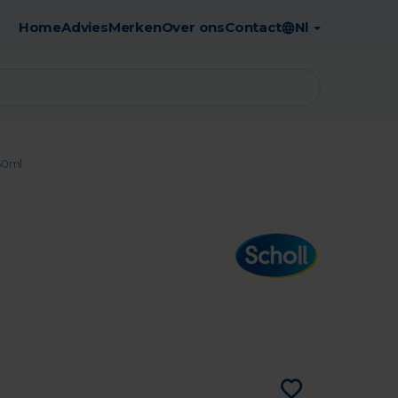
Home
Advies
Merken
Over ons
Contact
Nl
Gratis afhaling in de apotheek
50ml