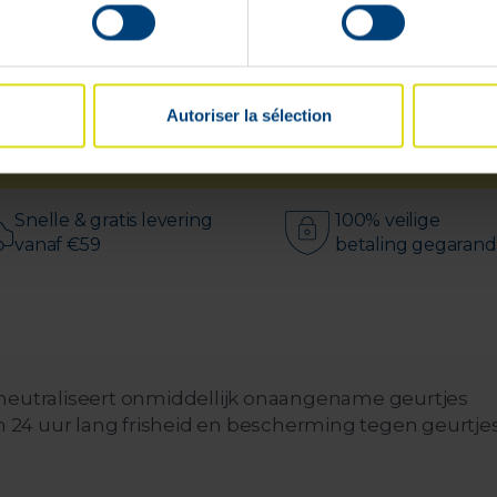
Autoriser la sélection
Beschikbaar in
48u
Snelle & gratis levering
100% veilige
vanaf €59
betaling gegaran
 neutraliseert onmiddellijk onaangename geurtjes
en 24 uur lang frisheid en bescherming tegen geurtje