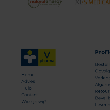
Profi
Bestel
Opvolg
Home
Verlang
Advies
Algem
Hulp
Retour
Contact
Beveil
Wie zijn wij?
Leverin