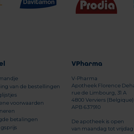
el
VPharma
mandje
V-Pharma
Apotheek Florence Deh
ing van de bestellingen
rue de Limbourg, 31 A
lijstjes
4800 Verviers (Belgique)
ene voorwaarden
APB 637910
neren
igde betalingen
De apotheek is open
gsprijs
van maandag tot vrijdag