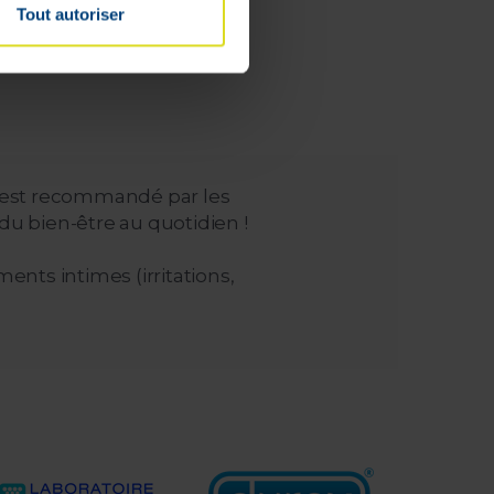
Tout autoriser
deerd
x est recommandé par les
du bien-être au quotidien !
ents intimes (irritations,