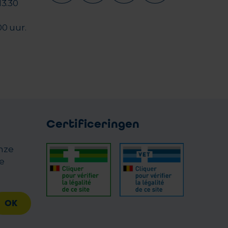
13.30
00 uur.
Certificeringen
onze
e
OK