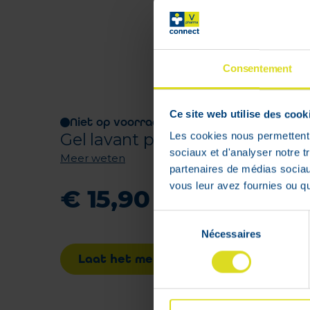
Consentement
Ce site web utilise des cook
Niet op voorraad
Gel lavant pour l'hygiène intime
Les cookies nous permettent d
sociaux et d'analyser notre t
Meer weten
partenaires de médias sociaux
vous leur avez fournies ou qu'
€
15
,
90
Sélection
Nécessaires
du
consentement
Laat het me weten wanneer het prod