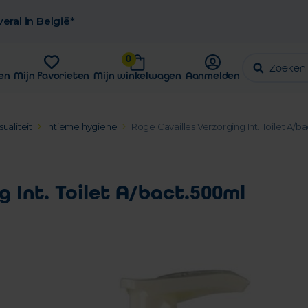
eral in België*
0
en
Mijn favorieten
Mijn winkelwagen
Aanmelden
ualiteit
Intieme hygiëne
Roge Cavailles Verzorging Int. Toilet A/b
 Int. Toilet A/bact.500ml