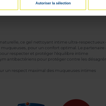
Autoriser la sélection
Snelle & gratis levering
100% veilige
vanaf €59
betaling gegaran
naturelle, ce gel nettoyant intime ultra-respectueu
s muqueuses, pour un confort optimal. Le partenaire 
our respecter et protéger l'équilibre intime
thym antibactériens pour protéger contre les désagrém
our un respect maximal des muqueuses intimes