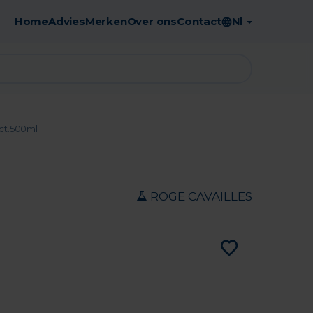
Home
Advies
Merken
Over ons
Contact
Nl
Gratis afhaling in de apotheek
act.500ml
ROGE CAVAILLES