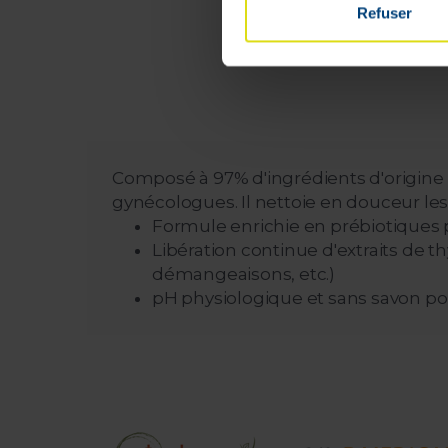
Refuser
Composé à 97% d'ingrédients d'origine 
gynécologues. Il nettoie en douceur le
Formule enrichie en prébiotiques p
Libération continue d'extraits de 
démangeaisons, etc.)
pH physiologique et sans savon p