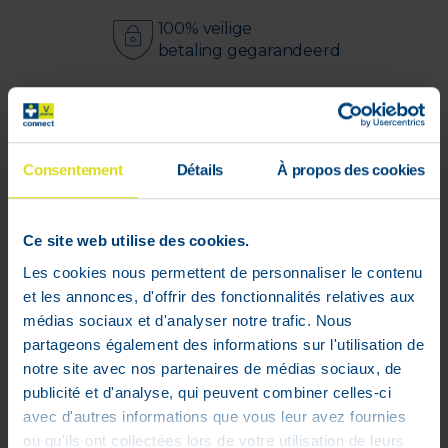
100% veilige
betaling gegarandeerd
Fatigue intense ? Aide à recharger les
batteries lorsque vous vous sentez sans
énergie.
Consentement
Détails
À propos des cookies
Ginseng : selon les besoins, les
ginsénosides du ginseng ont un
effet adaptatif : calmant dans les
Ce site web utilise des cookies.
situations de stress et stimulant
Les cookies nous permettent de personnaliser le contenu
lorsqu'une performance accrue est
et les annonces, d'offrir des fonctionnalités relatives aux
requise.
médias sociaux et d'analyser notre trafic. Nous
Rhodiola : aide l'organisme à
partageons également des informations sur l'utilisation de
s'adapter au stress émotionnel et à
notre site avec nos partenaires de médias sociaux, de
l'effort physique.
publicité et d'analyse, qui peuvent combiner celles-ci
Ginkgo : aide à améliorer les
avec d'autres informations que vous leur avez fournies
performances cognitives.
ou qu'ils ont collectées lors de votre utilisation de leurs