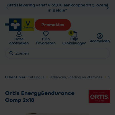
Gratis levering vanaf € 59,00 aankoopbedrag, overal
in België*
Promoties
0
Onze
Mijn
Mijn
Aanmelden
apotheken
favorieten
winkelwagen
U bent hier:
Catalogus
Afslanken, voeding en vitamines
Voe
Ortis Energy&endurance
Comp 2x18