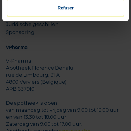
Beveiligde betalingen
Leveringsprijs
Refuser
Cookies
Juridische geschillen
Sponsoring
VPharma
V-Pharma
Apotheek Florence Dehalu
rue de Limbourg, 31 A
4800 Verviers (Belgique)
APB 637910
De apotheek is open
van maandag tot vrijdag van 9.00 tot 13.00 uur
en van 13.30 tot 18.00 uur
Zaterdag van 9.00 tot 17.00 uur.