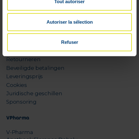
Tout autoriser
Profiel
Autoriser la sélection
Bestelmandje
Opvolging van de bestellingen
Verlanglijstjes
Refuser
Algemene voorwaarden
Retourneren
Beveiligde betalingen
Leveringsprijs
Cookies
Juridische geschillen
Sponsoring
VPharma
V-Pharma