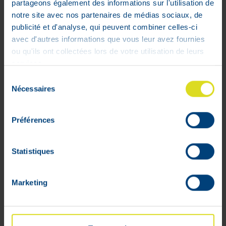
partageons également des informations sur l'utilisation de
perceptibles. La mauvaise haleine
notre site avec nos partenaires de médias sociaux, de
disparaît et l'état des gencives s'améliore.
publicité et d'analyse, qui peuvent combiner celles-ci
Ce sont les premiers signes d'une
avec d'autres informations que vous leur avez fournies
amélioration de l'hygiène bucco-dentaire
ou qu'ils ont collectées lors de votre utilisation de leurs
de votre chien ou chat. Pendant le
services.
traitement avec Orozyme Bucco Fresh
PlaqueOff, il est conseillé de donner à
Sélection
votre chien un bâtonnet à mâcher RF2
Nécessaires
du
tous les un à deux jours. Ce bâtonnet
consentement
permet d'éliminer plus facilement la
Préférences
plaque dentaire ramollie.
Statistiques
Marketing