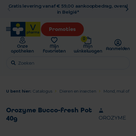
Gratis levering vanaf € 59,00 aankoopbedrag, overal
in België*
Promoties
0
Onze
Mijn
Mijn
Aanmelden
apotheken
favorieten
winkelwagen
U bent hier:
Catalogus
Dieren en insecten
Mond, muil of sn
Orozyme Bucco-fresh Pot
40g
OROZYME