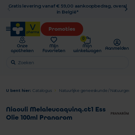
Gratis levering vanaf € 59,00 aankoopbedrag, overal
in België*
Promoties
0
Onze
Mijn
Mijn
Aanmelden
apotheken
favorieten
winkelwagen
U bent hier:
Catalogus
Natuurlijke geneeskunde / Natuurgen
Niaouli Melaleucaquinq.ct1 Ess
Olie 100ml Pranarom