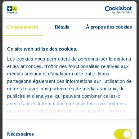
Niaouli produceert een zeer
doeltreffende en goed verdragen
Consentement
Détails
À propos des cookies
essentiële olie die vroeger gomenol
genoemd werd. Zoals echte lavendel
wordt zij als een wondermiddel
Ce site web utilise des cookies.
beschouwd door de vele indicaties
Les cookies nous permettent de personnaliser le contenu
waarvoor ze gebruikt wordt. De vele
et les annonces, d'offrir des fonctionnalités relatives aux
resultaten bekomen door het gebruik
médias sociaux et d'analyser notre trafic. Nous
van deze olie maken dat ze kan ingedeeld
partageons également des informations sur l'utilisation de
worden in de top 10 van de essentiële
notre site avec nos partenaires de médias sociaux, de
oliën die door de ingelichte consument
publicité et d'analyse, qui peuvent combiner celles-ci
gebruikt worden.
avec d'autres informations que vous leur avez fournies
ou qu'ils ont collectées lors de votre utilisation de leurs
services.
Sélection
Nécessaires
du