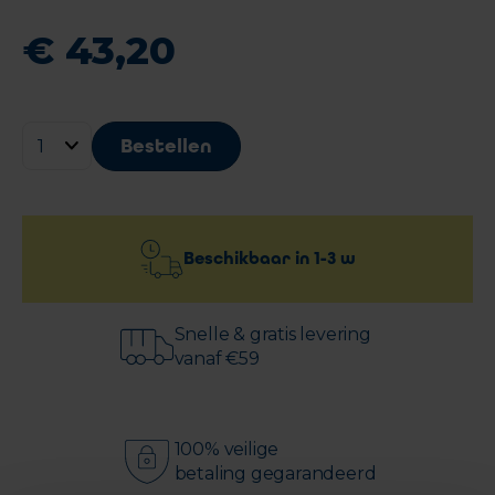
€
43
,
20
Bestellen
Beschikbaar in
1-3 w
Snelle & gratis levering
vanaf €59
100% veilige
betaling gegarandeerd