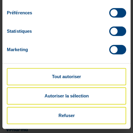
consentement
Préférences
Profiel
Statistiques
Bestelmandje
Opvolging van de bestellingen
Marketing
Verlanglijstjes
Algemene voorwaarden
Retourneren
Tout autoriser
Beveiligde betalingen
Leveringsprijs
Autoriser la sélection
Cookies
Juridische geschillen
Sponsoring
Refuser
VPharma