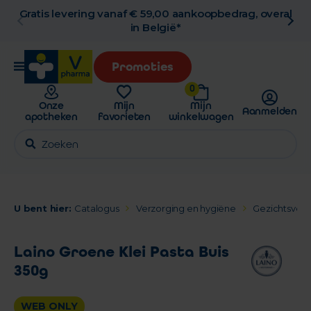
Gratis levering vanaf € 59,00 aankoopbedrag, overal
in België*
Promoties
0
Onze
Mijn
Mijn
Aanmelden
apotheken
favorieten
winkelwagen
U bent hier:
Catalogus
Verzorging en hygiëne
Gezichtsverz
Laino Groene Klei Pasta Buis
350g
WEB ONLY