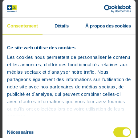
Snelle & gratis levering
vanaf €59
Consentement
Détails
À propos des cookies
100% veilige
betaling gegarandeerd
Ce site web utilise des cookies.
Les cookies nous permettent de personnaliser le contenu
Le masque à l'argile verte de Laino est
et les annonces, d'offrir des fonctionnalités relatives aux
une pâte qui peut être utilisée
médias sociaux et d'analyser notre trafic. Nous
immédiatement. Le masque rétablit
partageons également des informations sur l'utilisation de
l'équilibre de la peau mais a également
notre site avec nos partenaires de médias sociaux, de
un effet purifiant.
publicité et d'analyse, qui peuvent combiner celles-ci
avec d'autres informations que vous leur avez fournies
ou qu'ils ont collectées lors de votre utilisation de leurs
services.
Sélection
Nécessaires
du