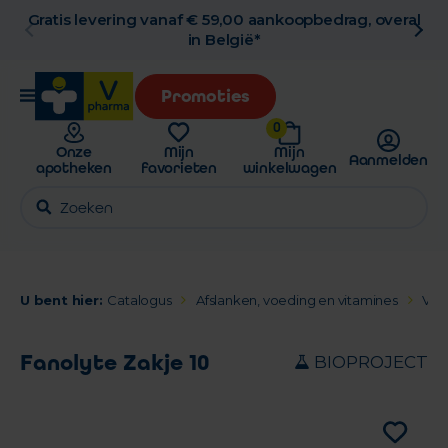
Gratis levering vanaf € 59,00 aankoopbedrag, overal
in België*
Promoties
0
Onze
Mijn
Mijn
Aanmelden
apotheken
favorieten
winkelwagen
U bent hier:
Catalogus
Afslanken, voeding en vitamines
Voe
Fanolyte Zakje 10
BIOPROJECT