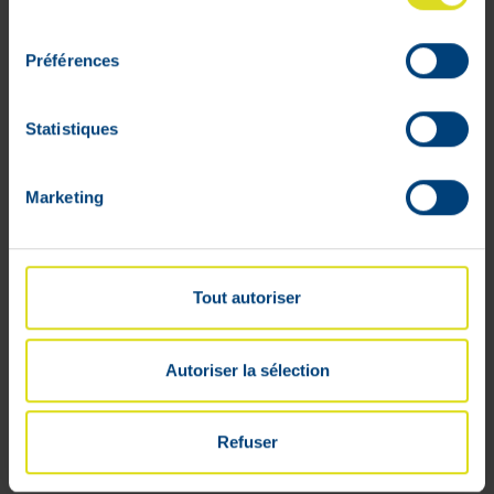
consentement
Préférences
Profiel
Statistiques
Bestelmandje
Marketing
Opvolging van de bestellingen
Verlanglijstjes
Algemene voorwaarden
Tout autoriser
Retourneren
Beveiligde betalingen
Leveringsprijs
Autoriser la sélection
Cookies
Juridische geschillen
Refuser
Sponsoring