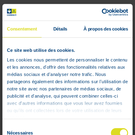
Alimentation diététique en cas de
diarrhée ou de gastro-entérite aiguë chez
le nourrisson, l'enfant et l'adulte. Nutrition
Consentement
Détails
À propos des cookies
diététique à usage médical. Fanolyte est
une solution de réhydratation qui aide à
rétablir l'équilibre hydrique en cas de
Ce site web utilise des cookies.
perte de liquide, par exemple lors d'une
Les cookies nous permettent de personnaliser le contenu
diarrhée aiguë ou d'une gastro-entérite.
et les annonces, d'offrir des fonctionnalités relatives aux
Les nourrissons et les jeunes enfants en
médias sociaux et d'analyser notre trafic. Nous
particulier peuvent rapidement se
partageons également des informations sur l'utilisation de
déshydrater lorsque la perte de liquide
notre site avec nos partenaires de médias sociaux, de
par les selles dépasse la quantité qu'ils
publicité et d'analyse, qui peuvent combiner celles-ci
boivent, ce qui est exacerbé par les
avec d'autres informations que vous leur avez fournies
vomissements.
ou qu'ils ont collectées lors de votre utilisation de leurs
services.
Sélection
Nécessaires
du