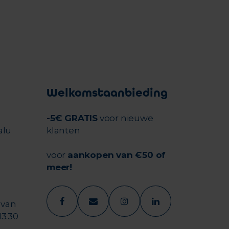
Welkomstaanbieding
-5€ GRATIS
voor nieuwe
alu
klanten
voor
aankopen van €50 of
meer!
 van
13.30