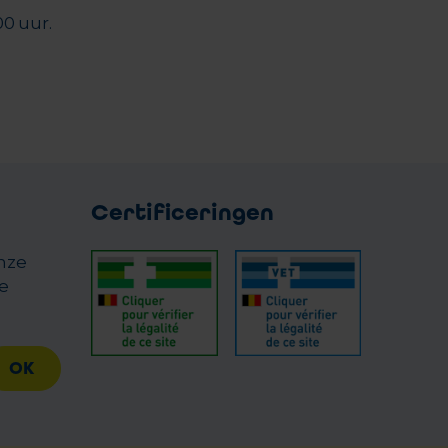
00 uur.
Certificeringen
onze
e
OK