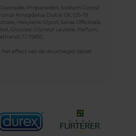
 Glucoside, Propanediol, Sodium Cocoyl
runus Amygdalus Dulcis Oil, C15-19
oate, Hexylene Glycol, Salvia Officinalis
tol, Glucose, Glyceryl Laurate, Parfum,
thanol, CI 75810.
t het effect van de douchegel. Spoel