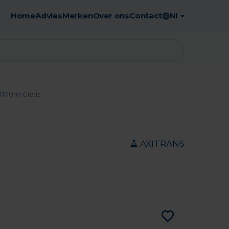
Home
Advies
Merken
Over ons
Contact
Nl
Gratis afhaling in de apotheek
 100ml Gratis
AXITRANS