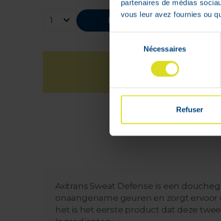
partenaires de médias sociaux
vous leur avez fournies ou qu'
Bestellen
Sélection
Nécessaires
du
consentement
Refuser
Axitrans Sweat Defense is een doucheg
onaangename geuren en zorgt ervoor dat 
het is het eerste product dat deze twee 