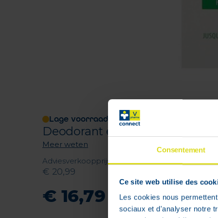
Lage voorraad
Deodorant en douchegel antitr
Meer weten
Consentement
Adviesverkoopprijs
:
€
20
,
99
Ce site web utilise des cook
€
16
,
79
Les cookies nous permettent d
sociaux et d'analyser notre t