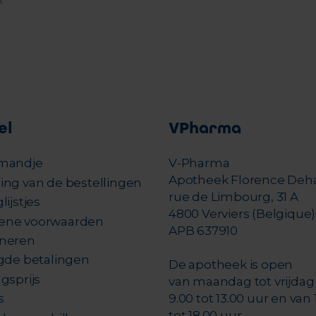
el
VPharma
mandje
V-Pharma
Apotheek Florence Deh
ing van de bestellingen
rue de Limbourg, 31 A
lijstjes
4800 Verviers (Belgique)
ene voorwaarden
APB 637910
neren
igde betalingen
De apotheek is open
gsprijs
van maandag tot vrijdag
s
9.00 tot 13.00 uur en van 
tot 18.00 uur