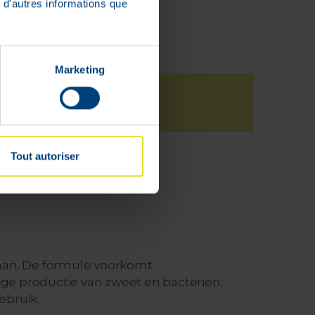
 d'autres informations que
Marketing
Tout autoriser
deerd
gaan. De formule voorkomt
ige productie van zweet en bacteriën;
ebruik.