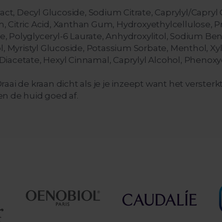
, Decyl Glucoside, Sodium Citrate, Caprylyl/Capryl
 Citric Acid, Xanthan Gum, Hydroxyethylcellulose, P
de, Polyglyceryl-6 Laurate, Anhydroxylitol, Sodium Benz
, Myristyl Glucoside, Potassium Sorbate, Menthol, Xyli
iacetate, Hexyl Cinnamal, Caprylyl Alcohol, Phenoxye
aai de kraan dicht als je je inzeept want het versterk
n de huid goed af.