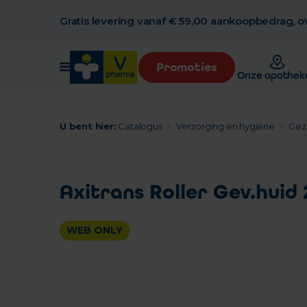
Gratis levering vanaf € 59,00 aankoopbedrag, ov
Promoties
Onze apothek
U bent hier:
Catalogus
Verzorging en hygiëne
Gez
Axitrans Roller Gev.huid
WEB ONLY