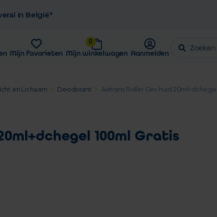
eral in België*
0
en
Mijn favorieten
Mijn winkelwagen
Aanmelden
icht en Lichaam
Deodorant
Axitrans Roller Gev.huid 20ml+dchegel
 20ml+dchegel 100ml Gratis