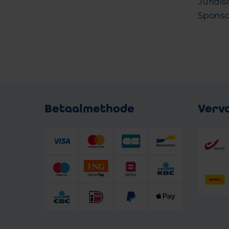
Juridis
Sponso
Betaalmethode
Verv