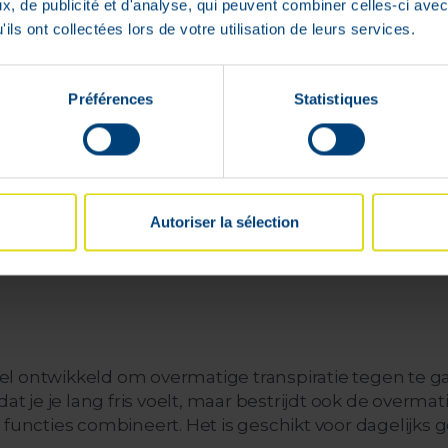
, de publicité et d'analyse, qui peuvent combiner celles-ci avec
ils ont collectées lors de votre utilisation de leurs services.
Préférences
Statistiques
Beschikbaar in
24u
Snelle & gratis levering
100% veilige
Autoriser la sélection
vanaf €59
betaling gegaran
el ontwikkeld om overmatige transpiratie tegen te 
je je lang fris voelt, maar bestrijdt ook de overmat
functies combineert. Het is geschikt voor dagelijks g