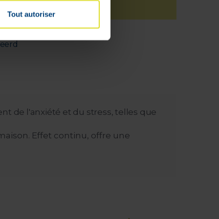
Tout autoriser
deerd
t de l'anxiété et du stress, telles que
aison. Effet continu, offre une