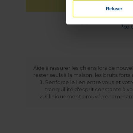
Refuser
Aide à rassurer les chiens lors de nouve
rester seuls à la maison, les bruits forts e
Renforce le lien entre vous et vot
tranquillité d'esprit constante à vo
Cliniquement prouvé, recommandé 