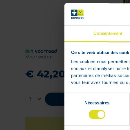
Consentement
In voorraad
Ce site web utilise des cook
Meer weten
Les cookies nous permettent d
sociaux et d'analyser notre t
€
42
,
20
partenaires de médias sociaux
vous leur avez fournies ou qu'
Sélection
Bestellen
Nécessaires
du
consentement