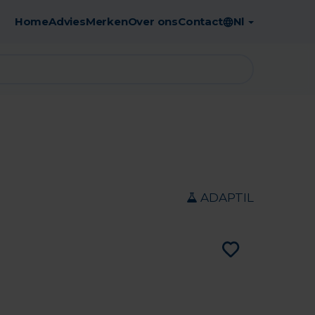
Home
Advies
Merken
Over ons
Contact
Nl
Gratis afhaling in de apotheek
ADAPTIL