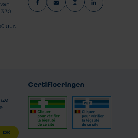
 van
13.30
00 uur.
Certificeringen
onze
e
OK