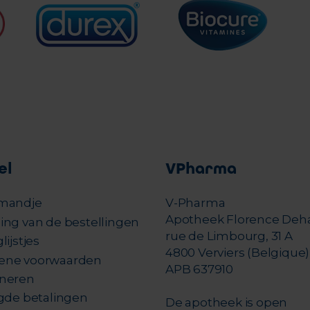
el
VPharma
mandje
V-Pharma
Apotheek Florence Deh
ing van de bestellingen
rue de Limbourg, 31 A
lijstjes
4800 Verviers (Belgique)
ene voorwaarden
APB 637910
neren
igde betalingen
De apotheek is open