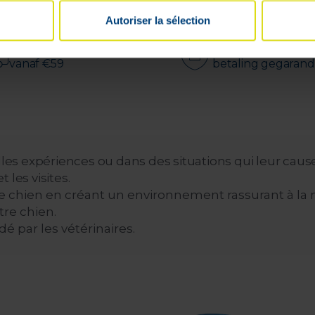
Autoriser la sélection
Snelle & gratis levering
100% veilige
vanaf €59
betaling gegaran
lles expériences ou dans des situations qui leur causen
t les visites.
re chien en créant un environnement rassurant à la m
tre chien.
par les vétérinaires.