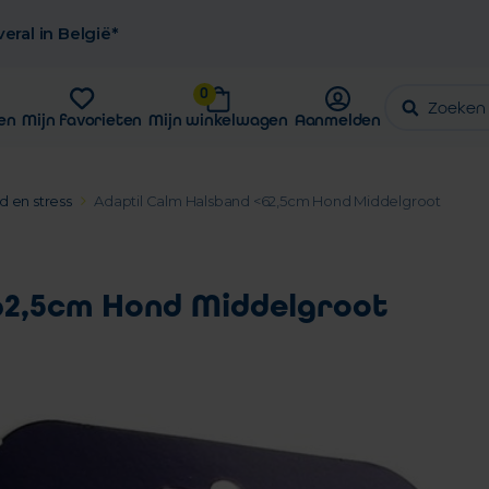
eral in België*
0
en
Mijn favorieten
Mijn winkelwagen
Aanmelden
 en stress
Adaptil Calm Halsband <62,5cm Hond Middelgroot
62,5cm Hond Middelgroot