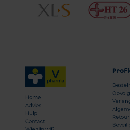
Profi
Bestel
Opvolg
Home
Verlang
Advies
Algem
Hulp
Retour
Contact
Beveil
Wie zijn wij?