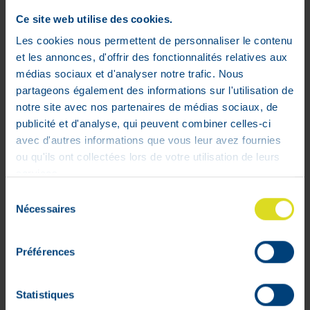
Ce site web utilise des cookies.
100% veilige
betaling gegarandeerd
Les cookies nous permettent de personnaliser le contenu
et les annonces, d'offrir des fonctionnalités relatives aux
médias sociaux et d'analyser notre trafic. Nous
partageons également des informations sur l'utilisation de
notre site avec nos partenaires de médias sociaux, de
publicité et d'analyse, qui peuvent combiner celles-ci
avec d'autres informations que vous leur avez fournies
ou qu'ils ont collectées lors de votre utilisation de leurs
services.
Sélection
Profiel
Nécessaires
du
consentement
Bestelmandje
Opvolging van de bestellingen
Préférences
Verlanglijstjes
Algemene voorwaarden
Statistiques
Retourneren