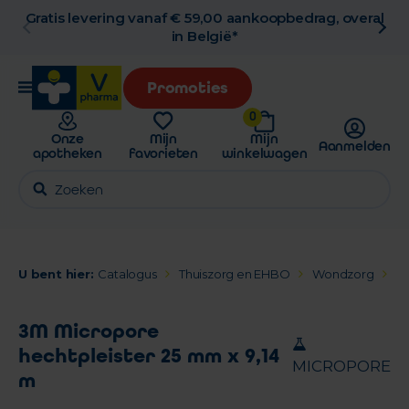
Gratis levering vanaf € 59,00 aankoopbedrag, overal
in België*
Promoties
0
Onze
Mijn
Mijn
Aanmelden
apotheken
favorieten
winkelwagen
U bent hier:
Catalogus
Thuiszorg en EHBO
Wondzorg
Fi
3M Micropore
hechtpleister 25 mm x 9,14
MICROPORE
m