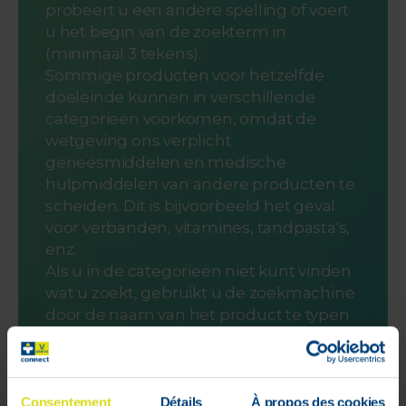
probeert u een andere spelling of voert
u het begin van de zoekterm in
(minimaal 3 tekens).
Sommige producten voor hetzelfde
doeleinde kunnen in verschillende
categorieën voorkomen, omdat de
wetgeving ons verplicht
geneesmiddelen en medische
hulpmiddelen van andere producten te
scheiden. Dit is bijvoorbeeld het geval
voor verbanden, vitamines, tandpasta's,
enz.
Als u in de categorieën niet kunt vinden
wat u zoekt, gebruikt u de zoekmachine
door de naam van het product te typen
(de eerste drie letters zijn voldoende).
Het systeem zal dan een
productsuggestie voorstellen.
En als u nog steeds geen product kunt
Consentement
Détails
À propos des cookies