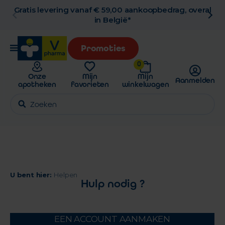
al
Gratis afhaling in de apotheek
Promoties
0
Onze
Mijn
Mijn
Aanmelden
apotheken
favorieten
winkelwagen
U bent hier:
Helpen
Hulp nodig ?
EEN ACCOUNT AANMAKEN