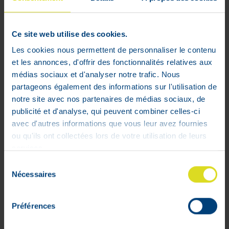
vinden, kunt u ons altijd een email
sturen, op
info@pharmaexpress.be
(zie
het gedeelte 'contacten' voor meer
Ce site web utilise des cookies.
informatie).
Les cookies nous permettent de personnaliser le contenu
et les annonces, d'offrir des fonctionnalités relatives aux
médias sociaux et d'analyser notre trafic. Nous
partageons également des informations sur l'utilisation de
notre site avec nos partenaires de médias sociaux, de
publicité et d'analyse, qui peuvent combiner celles-ci
avec d'autres informations que vous leur avez fournies
ou qu'ils ont collectées lors de votre utilisation de leurs
services.
Sélection
Nécessaires
du
consentement
Préférences
Plaats een bestelling
Hoe weet ik of een product in