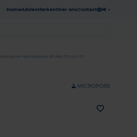
Home
Advies
Merken
Over ons
Contact
Nl
Gratis afhaling in de apotheek
Micropore Hechtpleister afroller 25 mm x 9,1...
MICROPORE