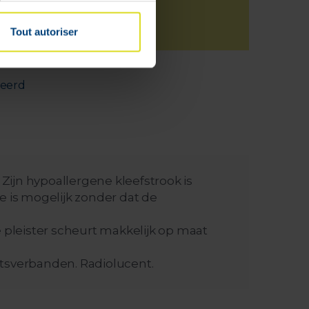
Tout autoriser
deerd
ijn hypoallergene kleefstrook is
e is mogelijk zonder dat de
 pleister scheurt makkelijk op maat
aatsverbanden. Radiolucent.