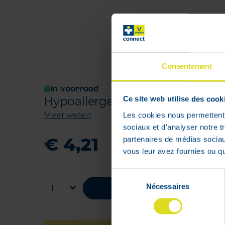
Consentement
In voorraad
Hypoallergene niet-geweven hec
Ce site web utilise des cook
Meer weten
Les cookies nous permettent d
sociaux et d'analyser notre t
€
4
,
21
partenaires de médias sociaux
vous leur avez fournies ou qu'
Sélection
Nécessaires
du
Bestellen
consentement