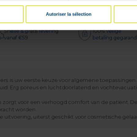
Beschikbaar in
24u
Autoriser la sélection
Snelle & gratis levering
100% veilige
vanaf €59
betaling gegaran
rs is uw eerste keuze voor algemene toepassingen. Z
uid. Erg poreus en luchtdoorlatend en vochtevacuati
n zorgt voor een verhoogd comfort van de patiënt. De
bracht worden.
ge uitvoering, uiterst geschikt voor cosmetische gel