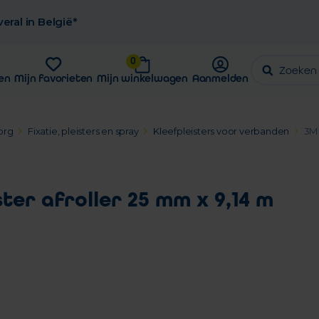
eral in België*
0
en
Mijn favorieten
Mijn winkelwagen
Aanmelden
org
Fixatie, pleisters en spray
Kleefpleisters voor verbanden
3M 
er afroller 25 mm x 9,14 m