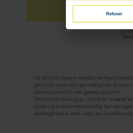
Refuser
De 3M Micropore medische hechtpleiste
geschikt voor een gevoelige en broze h
kleefvastheid in het gedrang komt.
3M Micropore is dun, zacht en soepel e
zodat hij snel en eenvoudig kan aange
Verkrijgbaar in een witte en huidkleuri