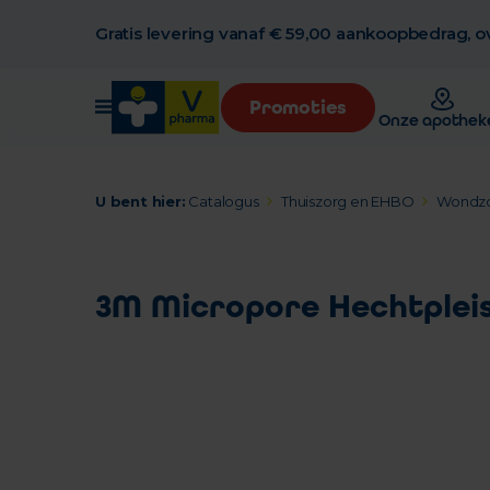
Gratis levering vanaf € 59,00 aankoopbedrag, ov
Promoties
Onze apothek
U bent hier:
Catalogus
Thuiszorg en EHBO
Wondz
3M Micropore Hechtpleist