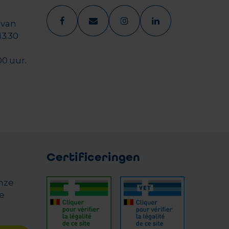
 van
13.30
00 uur.
Certificeringen
onze
e