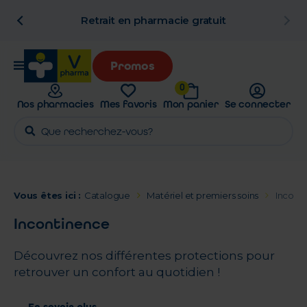
n
Retrait en pharmacie gratuit
Promos
0
Nos pharmacies
Mes favoris
Mon panier
Se connecter
Vous êtes ici :
Catalogue
Matériel et premiers soins
Incont
Incontinence
Découvrez nos différentes protections pour
retrouver un confort au quotidien !
En savoir plus ...