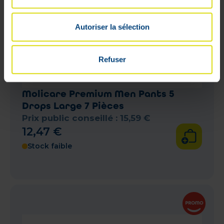
Autoriser la sélection
Refuser
Molicare Premium Men Pants 5
Drops Large 7 Pièces
Prix public conseillé :
15
,
59
€
12
,
47
€
Stock faible