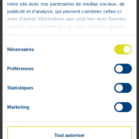
notre site avec nos partenaires de médias sociaux, de
Molicare Premium Lady Pants 5
publicité et d'analyse, qui peuvent combiner celles-ci
Drops Large 7 Pièces
avec d'autres informations que vous leur avez fournies
Prix public conseillé :
14
,
64
€
ou qu'ils ont collectées lors de votre utilisation de leurs
11
,
71
€
services.
Stock faible
Sélection
Nécessaires
du
consentement
Préférences
Statistiques
Marketing
Tout autoriser