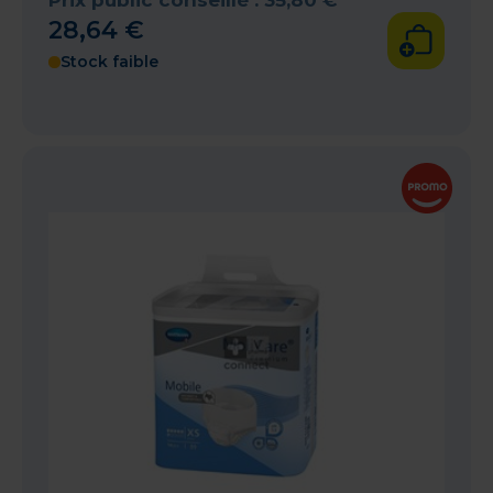
Prix public conseillé :
35
,
80
€
28
,
64
€
Stock faible