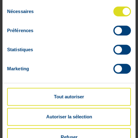
Sélection
Nécessaires
du
consentement
Terumo Naald Agani 21g 5/8 Rb Groen
Préférences
100
€
4
,
72
Statistiques
Lage voorraad
Marketing
Tout autoriser
Autoriser la sélection
Refuser