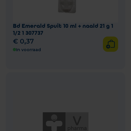
Bd Emerald Spuit 10 ml + naald 21 g 1
1/2 1 307737
€
0
,
37
In voorraad