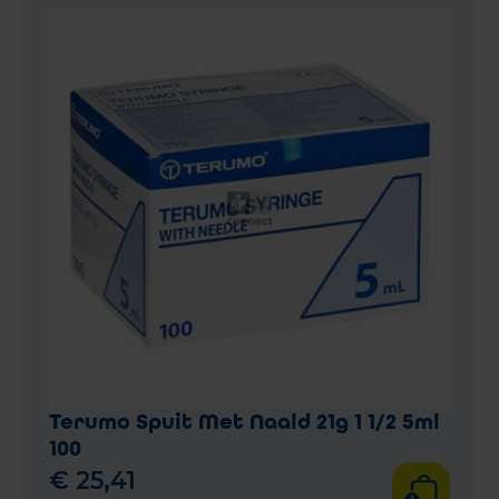
Terumo Spuit Met Naald 21g 1 1/2 5ml
100
€
25
,
41