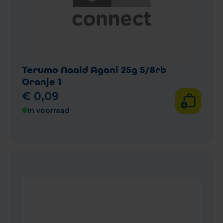
Terumo Naald Agani 25g 5/8rb
Oranje 1
€
0
,
09
In voorraad