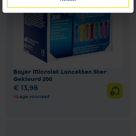
Bayer Microlet Lancetten Ster
Gekleurd 200
€
13
,
98
Lage voorraad