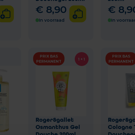
€
8
,
90
€
8
,
9
In voorraad
In voorraa
PRIX BAS
PRIX BAS
1 + 1
PERMANENT
PERMANENT
Roger&gallet
Roger&ga
Osmanthus Gel
Cologne 
Douche 200ml
Douchege