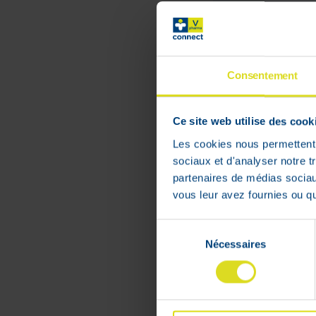
La Roche Po
Wasolie AP+ 
Adviesverkoo
Consentement
:
€
28
,
75
€
23
,
00
Ce site web utilise des cook
In voorraad
Les cookies nous permettent d
sociaux et d'analyser notre t
partenaires de médias sociaux
vous leur avez fournies ou qu'
PRIX BAS
PERMANENT
Sélection
Nécessaires
du
consentement