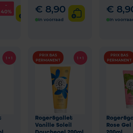
-
€
8
,
90
€
8
,
9
40%
In voorraad
In voorraa
PRIX BAS
PRIX BAS
1 + 1
1 + 1
PERMANENT
PERMANENT
t
Roger&gallet
Roger&ga
Vanille Soleil
Rose Gel
ml
Douchegel 200ml
200ml