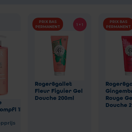
PRIX BAS
PRIX BAS
1 + 1
PERMANENT
PERMANENT
Roger&gallet
Roger&ga
Fleur Figuier Gel
Gingemb
Douche 200ml
Rouge Ge
e
Douche 2
ompfl 1l Nf
pprijs