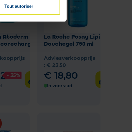
Tout autoriser
 Atoderm Gel
La Roche Posay Lipikar
corecharge 1l
Douchegel 750 ml
koopprijs
Adviesverkoopprijs
:
€
23
,
50
32
€
18
,
80
- 35%
d
In voorraad