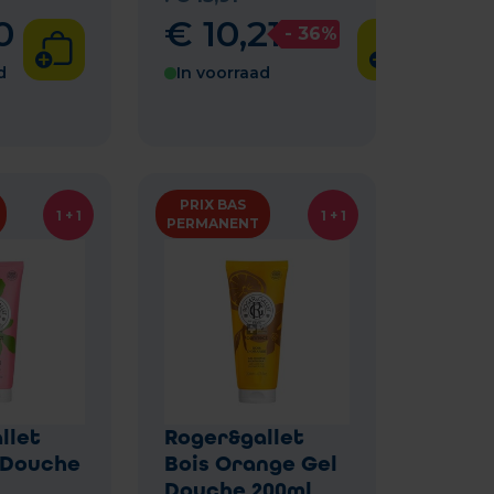
0
€
10
,
21
- 36%
d
In voorraad
PRIX BAS
1 + 1
1 + 1
PERMANENT
llet
Roger&gallet
 Douche
Bois Orange Gel
Douche 200ml