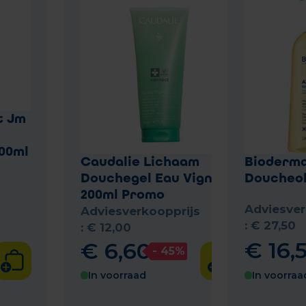
t Jm
00ml
Caudalie Lichaam
Bioderm
Douchegel Eau Vignes
Doucheoli
200ml Promo
Adviesver
Adviesverkoopprijs
:
€
27
,
50
:
€
12
,
00
€
16
,
€
6
,
60
- 45%
In voorraad
In voorraa