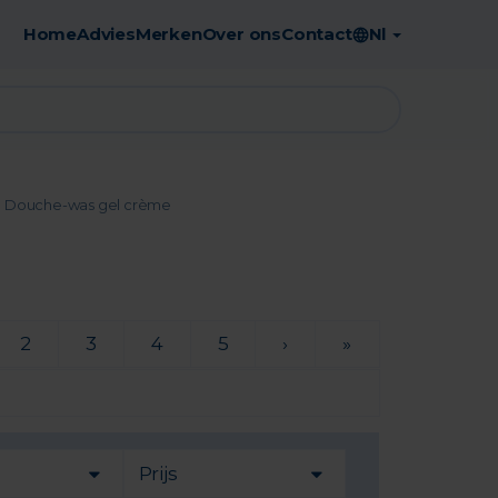
Home
Advies
Merken
Over ons
Contact
Nl
Gratis afhaling in de apotheek
Douche-was gel crème
2
3
4
5
›
»
Prijs