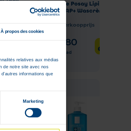
La Roche Posay Lipikar
Syndet AP+ Wascrème
400 ml
Adviesverkoopprijs
À propos des cookies
:
€
23
,
50
0
€
18
,
80
d
In voorraad
nnalités relatives aux médias
on de notre site avec nos
 d'autres informations que
WEB
ONLY
Marketing