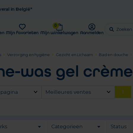
eral in België*
0
en
Mijn favorieten
Mijn winkelwagen
Aanmelden
s
Verzorging en hygiëne
Gezicht en Lichaam
Bad en douche
he-was gel crème
1
 pagina
Meilleures ventes
rks
Categorieën
Status