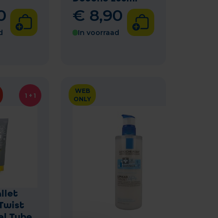
0
€
8
,
90
d
In voorraad
WEB
1 + 1
ONLY
llet
Twist
l Tube