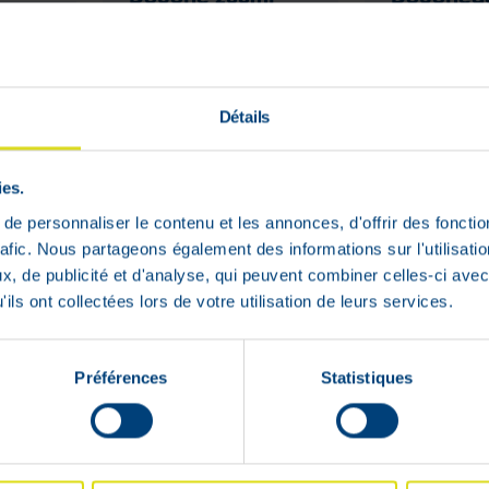
say Lipikar
200ml
750 ml
pprijs
Détails
€
8
,
90
€
8
,
9
ies.
In voorraad
In voorraa
e personnaliser le contenu et les annonces, d'offrir des fonctio
rafic. Nous partageons également des informations sur l'utilisati
, de publicité et d'analyse, qui peuvent combiner celles-ci avec
ils ont collectées lors de votre utilisation de leurs services.
PRIX BAS
PRIX BAS
1 + 1
PERMANENT
PERMANENT
Préférences
Statistiques