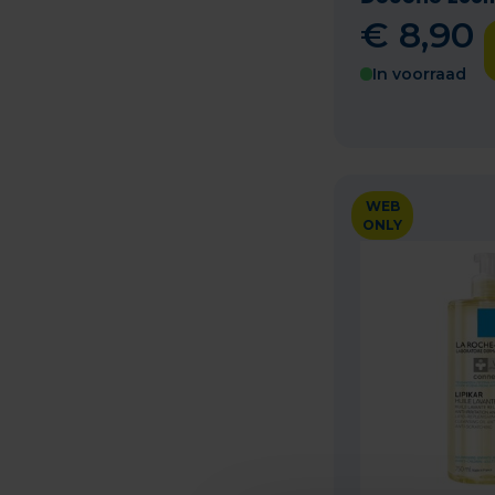
€
8
,
90
In voorraad
WEB
ONLY