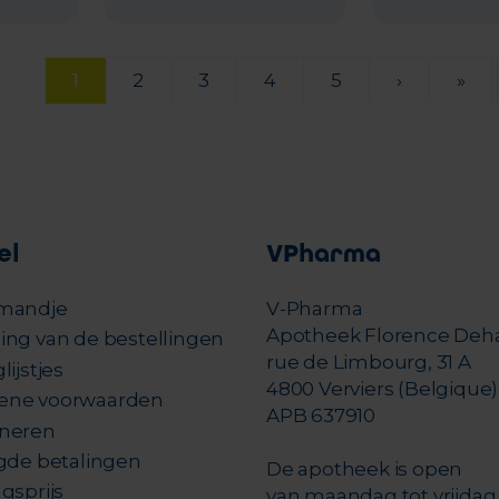
1
2
3
4
5
›
»
el
VPharma
mandje
V-Pharma
Apotheek Florence Deh
ing van de bestellingen
rue de Limbourg, 31 A
lijstjes
4800 Verviers (Belgique)
ene voorwaarden
APB 637910
neren
igde betalingen
De apotheek is open
gsprijs
van maandag tot vrijdag