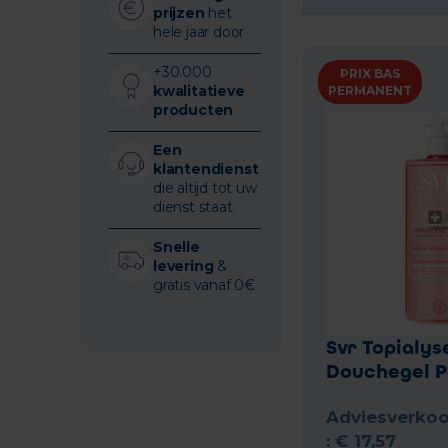
prijzen
het
hele jaar door
+30.000
PRIX BAS
kwalitatieve
PERMANENT
producten
Een
klantendienst
die altijd tot uw
dienst staat
Snelle
levering
&
gratis vanaf 0€
Svr Topialys
Douchegel P
Adviesverkoo
:
€
17
,
57