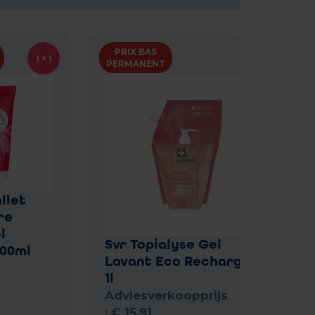
PRIX BAS
1 + 1
PERMANENT
llet
re
l
Svr Topialyse Gel
00ml
Lavant Eco Recharge Fl
1l
Adviesverkoopprijs
:
€
15
,
91