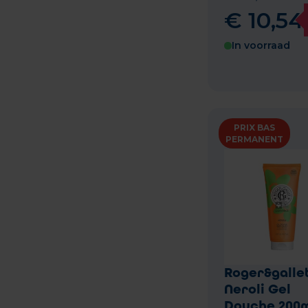
€
10
,
54
In voorraad
PRIX BAS
PERMANENT
Roger&galle
Neroli Gel
Douche 200