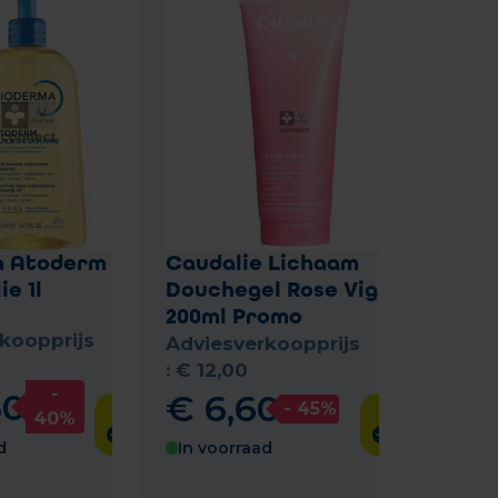
a Atoderm
Caudalie Lichaam
e 1l
Douchegel Rose Vignes
200ml Promo
koopprijs
Adviesverkoopprijs
:
€
12
,
00
-
50
€
6
,
60
- 45%
40%
d
In voorraad