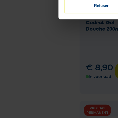
Refuser
Roger&galle
Cedrat Gel
Douche 200
€
8
,
90
In voorraad
PRIX BAS
PERMANENT