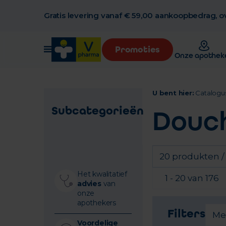
Gratis levering vanaf € 59,00 aankoopbedrag, ov
Promoties
Onze apothek
U bent hier:
Catalogu
Subcategorieën
Douc
20 produkten /
Het kwalitatief
1 - 20 van 176
advies
van
onze
apothekers
Filters
Me
Voordelige