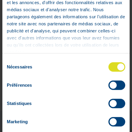
et les annonces, d'offrir des fonctionnalités relatives aux
VPharma
médias sociaux et d'analyser notre trafic. Nous
partageons également des informations sur l'utilisation de
V-Pharma
notre site avec nos partenaires de médias sociaux, de
Apotheek Florence Dehalu
publicité et d'analyse, qui peuvent combiner celles-ci
rue de Limbourg, 31 A
avec d'autres informations que vous leur avez fournies
4800 Verviers (Belgique)
ou qu'ils ont collectées lors de votre utilisation de leurs
APB 637910
services.
Sélection
De apotheek is open
Nécessaires
du
van maandag tot vrijdag van 9.00 tot 13.00 uur
consentement
en van 13.30 tot 18.00 uur
Préférences
Zaterdag van 9.00 tot 17.00 uur.
Apotheek van wacht:
apotheek.be
Statistiques
Marketing
Betaalmethode