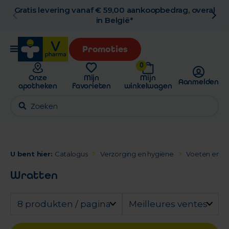
Gratis levering vanaf € 59,00 aankoopbedrag, overal
in België*
Promoties
0
Onze
Mijn
Mijn
Aanmelden
apotheken
favorieten
winkelwagen
U bent hier:
Catalogus
Verzorging en hygiëne
Voeten en b
Wratten
8 produkten / pagina
Meilleures ventes