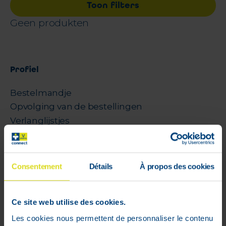
Toon filters
Geen produkten
Profiel
Bestelmandje
Opvolging van de bestellingen
Verlanglijstjes
Algemene voorwaarden
Retourneren
Beveiligde betalingen
Consentement
Détails
À propos des cookies
Leveringsprijs
Cookies
Ce site web utilise des cookies.
Juridische geschillen
Sponsoring
Les cookies nous permettent de personnaliser le contenu