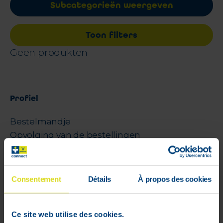
Subcategorieën weergeven
Toon filters
Geen produkten
Profiel
Bestelmandje
Opvolging van de bestellingen
Verlanglijstjes
Algemene voorwaarden
Retourneren
Consentement
Détails
À propos des cookies
Beveiligde betalingen
Leveringsprijs
Ce site web utilise des cookies.
Cookies