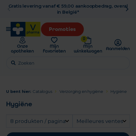
Gratis levering vanaf € 59,00 aankoopbedrag, overal
in België*
Promoties
0
Onze
Mijn
Mijn
Aanmelden
apotheken
favorieten
winkelwagen
U bent hier:
Catalogus
Verzorging en hygiëne
Hygiëne
Hygiëne
8 produkten / pagina
Meilleures ventes