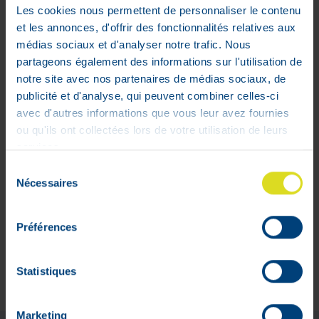
Juridische geschillen
Les cookies nous permettent de personnaliser le contenu
et les annonces, d'offrir des fonctionnalités relatives aux
Sponsoring
médias sociaux et d'analyser notre trafic. Nous
partageons également des informations sur l'utilisation de
VPharma
notre site avec nos partenaires de médias sociaux, de
publicité et d'analyse, qui peuvent combiner celles-ci
V-Pharma
avec d'autres informations que vous leur avez fournies
Apotheek Florence Dehalu
ou qu'ils ont collectées lors de votre utilisation de leurs
rue de Limbourg, 31 A
services.
4800 Verviers (Belgique)
APB 637910
Sélection
Nécessaires
du
De apotheek is open
consentement
van maandag tot vrijdag van 9.00 tot 13.00 uur
Préférences
en van 13.30 tot 18.00 uur
Zaterdag van 9.00 tot 17.00 uur.
Apotheek van wacht:
apotheek.be
Statistiques
Marketing