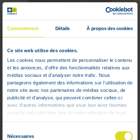
Consentement
Détails
À propos des cookies
Ce site web utilise des cookies.
Les cookies nous permettent de personnaliser le contenu
et les annonces, d'offrir des fonctionnalités relatives aux
médias sociaux et d'analyser notre trafic. Nous
partageons également des informations sur l'utilisation de
notre site avec nos partenaires de médias sociaux, de
publicité et d'analyse, qui peuvent combiner celles-ci
Dermocrem Baby crème 125 g
avec d'autres informations que vous leur avez fournies
Adviesverkoopprijs :
€
11
,
00
ou qu'ils ont collectées lors de votre utilisation de leurs
€
7
,
70
services.
- 30%
Sélection
In voorraad
Nécessaires
du