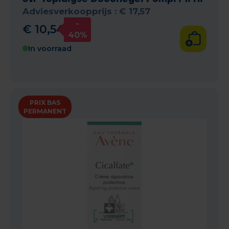
Adviesverkoopprijs :
€
17
,
57
-
€
10
,
54
40%
In voorraad
PRIX BAS
PERMANENT