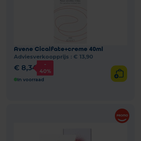
Avene Cicalfate+creme 40ml
Adviesverkoopprijs :
€
13
,
90
-
€
8
,
34
40%
In voorraad