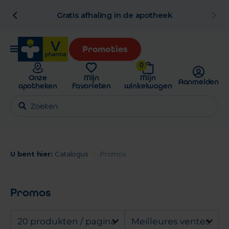
al
Gratis afhaling in de apotheek
Promoties
0
Onze
Mijn
Mijn
Aanmelden
apotheken
favorieten
winkelwagen
U bent hier:
Catalogus
Promos
Promos
20 produkten / pagina
Meilleures ventes