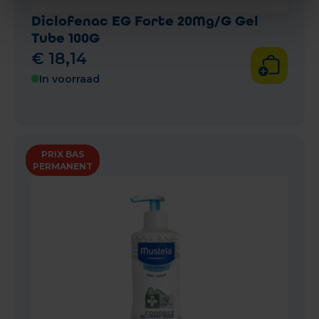
Diclofenac EG Forte 20Mg/G Gel
Tube 100G
€
18
,
14
In voorraad
PRIX BAS
PERMANENT