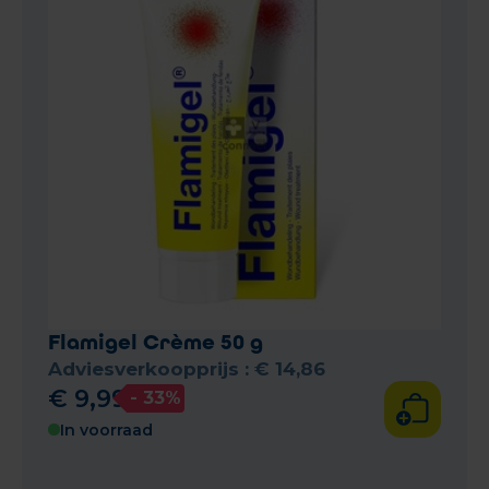
Flamigel Crème 50 g
Adviesverkoopprijs :
€
14
,
86
€
9
,
99
- 33%
In voorraad