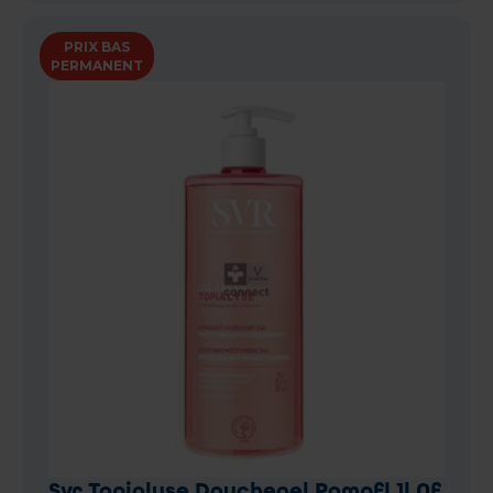
PRIX BAS
PERMANENT
Svr Topialyse Douchegel Pompfl 1l Nf