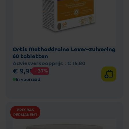
Ortis Methoddraine Lever-zuivering
60 tabletten
Adviesverkoopprijs :
€
15
,
80
€
9
,
99
- 37%
In voorraad
PRIX BAS
PERMANENT