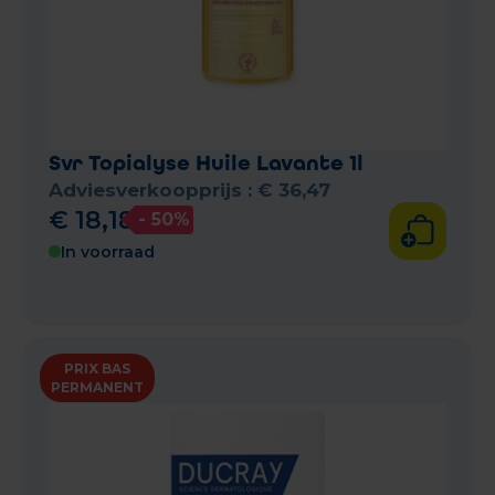
Svr Topialyse Huile Lavante 1l
Adviesverkoopprijs :
€
36
,
47
€
18
,
18
- 50%
In voorraad
PRIX BAS
PERMANENT