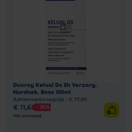
Ducray Kelual Ds Sh Verzorg.
Hardnek. Roos 100ml
Adviesverkoopprijs :
€
17
,
90
€
11
,
63
- 35%
In voorraad