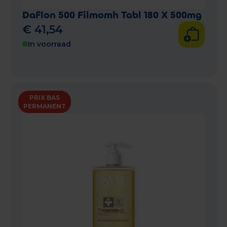
Daflon 500 Filmomh Tabl 180 X 500mg
€
41
,
54
In voorraad
PRIX BAS
PERMANENT