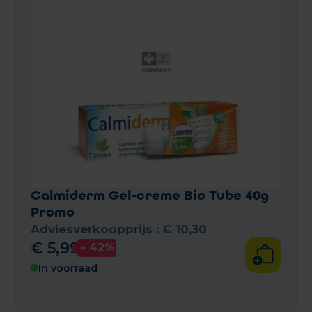
Calmiderm Gel-creme Bio Tube 40g
Promo
Adviesverkoopprijs :
€
10
,
30
€
5
,
99
- 42%
In voorraad