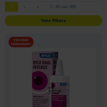
1
›
»
1 - 20 van 189
Toon filters
PRIX BAS
PERMANENT