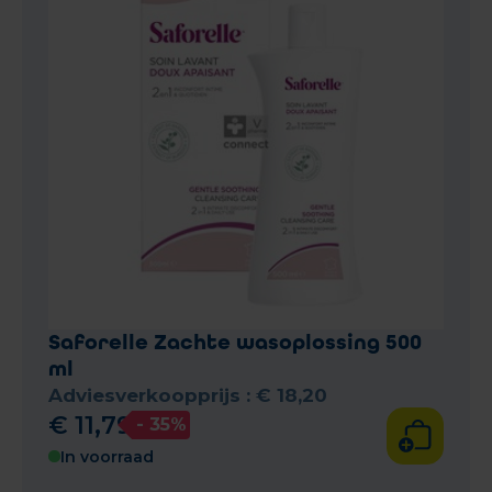
Saforelle Zachte wasoplossing 500
ml
Adviesverkoopprijs :
€
18
,
20
€
11
,
79
- 35%
In voorraad