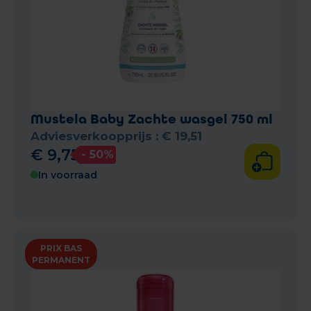
Mustela Baby Zachte wasgel 750 ml
Adviesverkoopprijs :
€
19
,
51
€
9
,
75
- 50%
In voorraad
PRIX BAS
PERMANENT