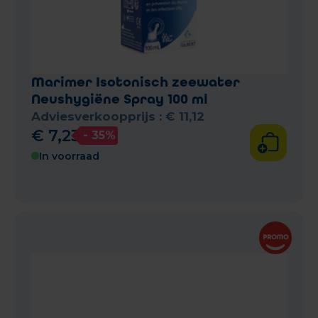
Marimer Isotonisch zeewater
Neushygiëne Spray 100 ml
Adviesverkoopprijs :
€
11
,
12
€
7
,
23
- 35%
In voorraad