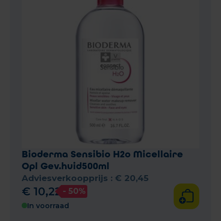
Bioderma Sensibio H2o Micellaire
Opl Gev.huid500ml
Adviesverkoopprijs :
€
20
,
45
€
10
,
22
- 50%
In voorraad