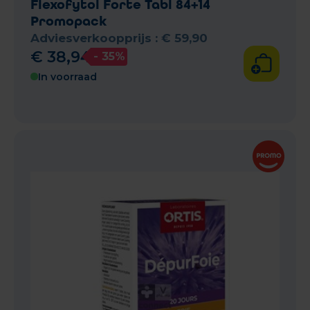
Flexofytol Forte Tabl 84+14
Promopack
Adviesverkoopprijs :
€
59
,
90
€
38
,
94
- 35%
In voorraad