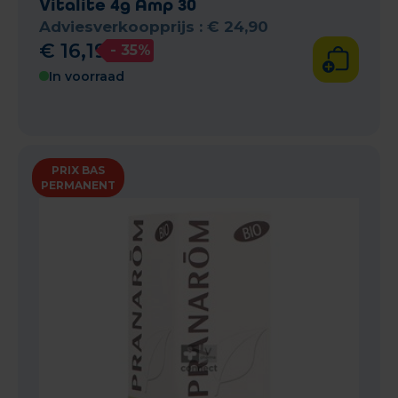
Vitalite 4g Amp 30
Adviesverkoopprijs :
€
24
,
90
€
16
,
19
- 35%
In voorraad
PRIX BAS
PERMANENT