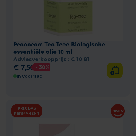
Pranarom Tea Tree Biologische
essentiële olie 10 ml
Adviesverkoopprijs :
€
10
,
81
€
7
,
56
- 30%
In voorraad
PRIX BAS
PERMANENT