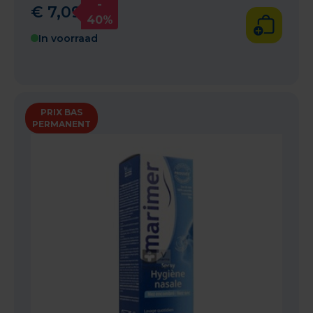
-
€
7
,
09
40%
In voorraad
PRIX BAS
PERMANENT