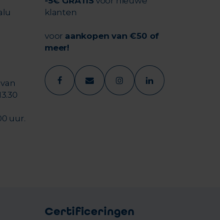
-5€ GRATIS
voor nieuwe
alu
klanten
voor
aankopen van €50 of
meer!
 van
13.30
00 uur.
Certificeringen