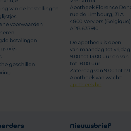
mandje
V-Pharma
Apotheek Florence Deh
ing van de bestellingen
rue de Limbourg, 31 A
lijstjes
4800 Verviers (Belgique)
ene voorwaarden
APB 637910
neren
igde betalingen
De apotheek is open
gsprijs
van maandag tot vrijdag
s
9.00 tot 13.00 uur en van 
tot 18.00 uur
che geschillen
Zaterdag van 9.00 tot 17.
ring
Apotheek van wacht:
apotheek.be
oerders
Nieuwsbrief