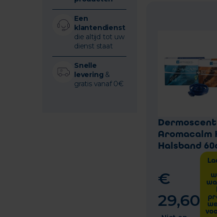
Een
klantendienst
die altijd tot uw
dienst staat
Snelle
levering
&
gratis vanaf 0€
Dermoscent
Aromacalm 
Halsband 6
La
€
w
wa
29
,
60
pr
we
vo