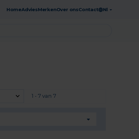
Home
Advies
Merken
Over ons
Contact
Nl
Gratis afhaling in de apotheek
1 - 7 van 7