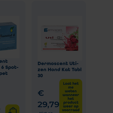
ent
Dermoscent Uti-
 6 Spot-
zen Hond Kat Tabl
ipet
30
Laat het
me
€
weten
wanneer
het
29
,
79
product
4
weer op
voorraad