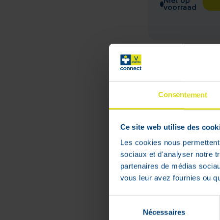
Niet op
voorraad
Consentement
Ce site web utilise des cook
Les cookies nous permettent d
sociaux et d'analyser notre t
partenaires de médias sociaux
Essential 6 
vous leur avez fournies ou qu'
on Hond 10-
Pipet 4x1,2m
Sélection
Nécessaires
du