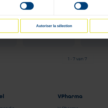
4x0,6ml
€
Adviesverkoopprijs
:
€
25
,
41
23
,
00
€
21
,
60
Autoriser la sélection
Lage
In voorraad
voorraad
1 - 7 van 7
el
VPharma