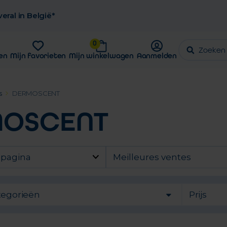
eral in België*
0
en
Mijn favorieten
Mijn winkelwagen
Aanmelden
s
DERMOSCENT
OSCENT
 pagina
Meilleures ventes
tegorieën
Prijs