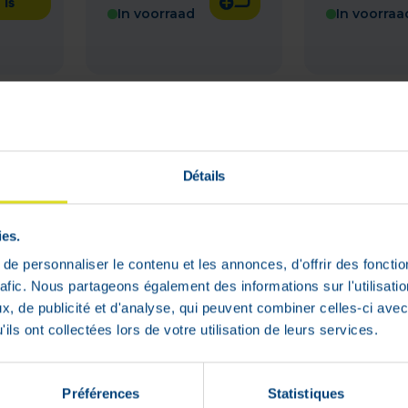
is
In voorraad
In voorraa
Détails
ies.
e personnaliser le contenu et les annonces, d'offrir des fonctio
rafic. Nous partageons également des informations sur l'utilisati
, de publicité et d'analyse, qui peuvent combiner celles-ci avec
Spot-
Essential
ils ont collectées lors de votre utilisation de leurs services.
20kg
Balm Ho
l
Huidzalf
Essential 6 Spot-on
50ml
Hond 1-10kg Pipet
Préférences
Statistiques