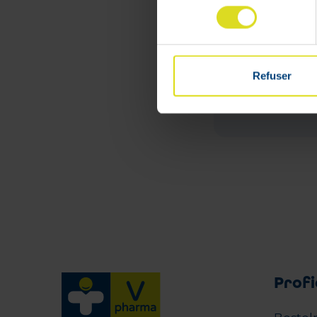
consentement
€
30
,
14
Refuser
Lage
voorraad
Profi