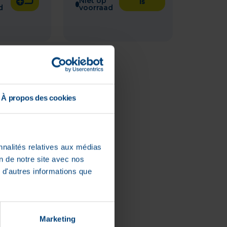
Niet op
is
d
voorraad
À propos des cookies
nnalités relatives aux médias
on de notre site avec nos
 d'autres informations que
 Bio
nd
 Pot
Marketing