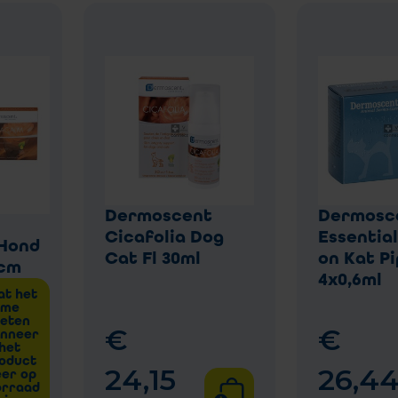
Dermoscent
Dermosc
Cicafolia Dog
Essential
Hond
Cat Fl 30ml
on Kat P
0cm
4x0,6ml
at het
me
eten
€
€
nneer
het
oduct
24
,
15
26
,
4
er op
orraad