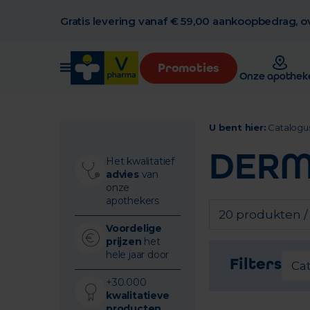
Gratis levering vanaf € 59,00 aankoopbedrag, ov
Promoties
Onze apothek
U bent hier:
Catalogu
DERM
Het kwalitatief
advies
van
onze
apothekers
20 produkten /
Voordelige
prijzen
het
hele jaar door
Filters
Ca
+30.000
kwalitatieve
producten