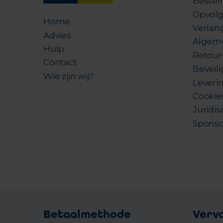
Bestel
Opvolg
Home
Verlang
Advies
Algem
Hulp
Retour
Contact
Beveil
Wie zijn wij?
Leverin
Cookie
Juridis
Sponso
Betaalmethode
Verv