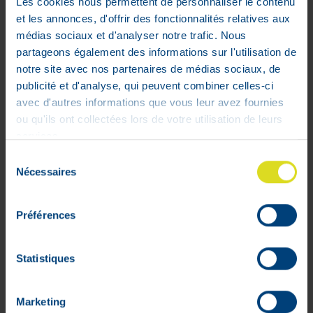
Les cookies nous permettent de personnaliser le contenu
et les annonces, d'offrir des fonctionnalités relatives aux
médias sociaux et d'analyser notre trafic. Nous
partageons également des informations sur l'utilisation de
notre site avec nos partenaires de médias sociaux, de
publicité et d'analyse, qui peuvent combiner celles-ci
avec d'autres informations que vous leur avez fournies
ou qu'ils ont collectées lors de votre utilisation de leurs
services.
Sélection
Nécessaires
du
consentement
Préférences
Neovis Total Multi Oftalmologische
oplossing 15 ml
Statistiques
€
22
,
45
In voorraad
Marketing