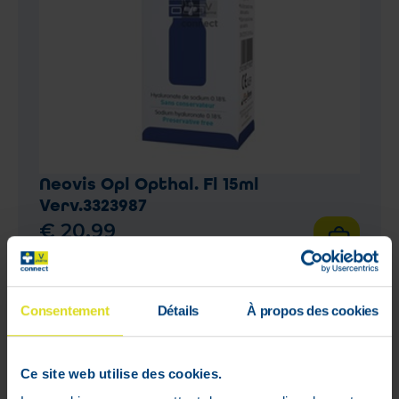
Neovis Opl Opthal. Fl 15ml
Verv.3323987
€
20
,
99
In voorraad
Consentement
Détails
À propos des cookies
Ce site web utilise des cookies.