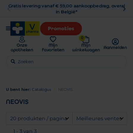
Gratis levering vanaf € 59,00 aankoopbedrag, overal
in België*
Promoties
0
Onze
Mijn
Mijn
Aanmelden
apotheken
favorieten
winkelwagen
U bent hier:
Catalogus
NEOVIS
NEOVIS
20 produkten / pagina
Meilleures ventes
1 - 3 van 3