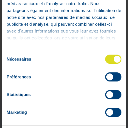
médias sociaux et d'analyser notre trafic. Nous
VPharma
partageons également des informations sur l'utilisation de
notre site avec nos partenaires de médias sociaux, de
V-Pharma
publicité et d'analyse, qui peuvent combiner celles-ci
Pharmacien Florence Dehalu
avec d'autres informations que vous leur avez fournies
rue de Limbourg, 31 A
ou qu'ils ont collectées lors de votre utilisation de leurs
4800 Verviers (Belgique)
services.
APB 637910
Sélection
Nécessaires
Service de garde :
pharmacie.be
du
Ouverture du lundi au vendredi
consentement
de 9h à 13h et de 13h30 à 18h -
Préférences
Le samedi de 9h à 17h
Statistiques
Méthode de paiement
Marketing