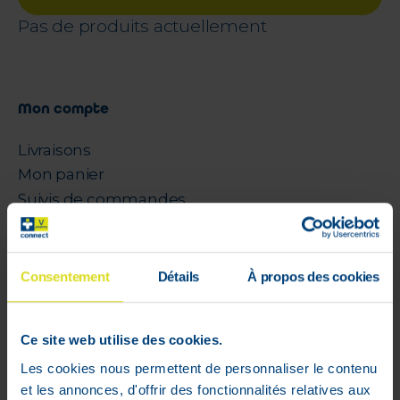
Pas de produits actuellement
Mon compte
Livraisons
Mon panier
Suivis de commandes
Listes d'envie
Conditions générales
Rétractation
Consentement
Détails
À propos des cookies
Paiements sécurisés
Cookies
Ce site web utilise des cookies.
Litige
Les cookies nous permettent de personnaliser le contenu
Parrainage
et les annonces, d'offrir des fonctionnalités relatives aux